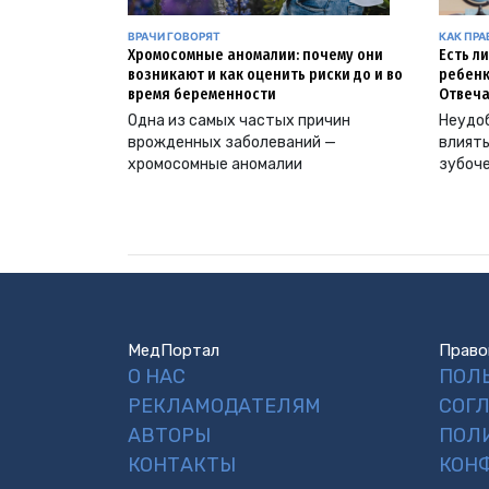
ВРАЧИ ГОВОРЯТ
КАК ПР
Хромосомные аномалии: почему они
Есть л
возникают и как оценить риски до и во
ребенк
время беременности
Отвеча
Одна из самых частых причин
Неудоб
врожденных заболеваний —
влиять
хромосомные аномалии
зубоч
МедПортал
Право
О НАС
ПОЛ
РЕКЛАМОДАТЕЛЯМ
СОГ
АВТОРЫ
ПОЛ
КОНТАКТЫ
КОН