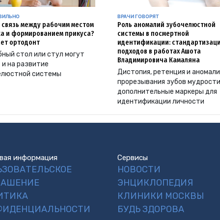
АВИЛЬНО
ВРАЧИ ГОВОРЯТ
и связь между рабочим местом
Роль аномалий зубочелюстной
а и формированием прикуса?
системы в посмертной
ет ортодонт
идентификации: стандартизац
подходов в работах Ашота
ный стол или стул могут
Владимировича Камаляна
 и на развитие
Дистопия, ретенция и аномал
елюстной системы
прорезывания зубов мудрости
дополнительные маркеры для
идентификации личности
вая информация
Сервисы
ЬЗОВАТЕЛЬСКОЕ
НОВОСТИ
ЛАШЕНИЕ
ЭНЦИКЛОПЕДИЯ
ИТИКА
КЛИНИКИ МОСКВЫ
ФИДЕНЦИАЛЬНОСТИ
БУДЬ ЗДОРОВА