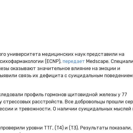
ого университета медицинских наук представили на
психофармакологии (ECNP),
передает
Medscape. Специал
езы оказывают значительное влияние на эмоции и
выявили связь их дефицита с суицидальным поведением
сследовали профиль гормонов щитовидной железы у 77
у стрессовых расстройств. Все добровольцы прошли се
ессии и тревожности. О наличии суицидальных мыслей 
проверили уровни ТТГ, (T4) и (T3). Результаты показали,