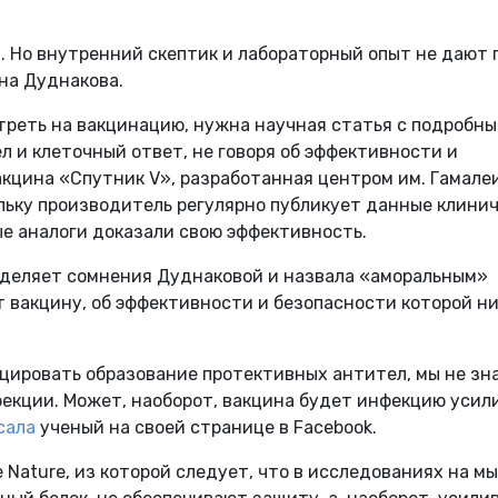
 Но внутренний скептик и лабораторный опыт не дают п
яна Дуднакова.
треть на вакцинацию, нужна научная статья с подробн
л и клеточный ответ, не говоря об эффективности и
акцина «Спутник V», разработанная центром им. Гамалеи
льку производитель регулярно публикует данные клини
е аналоги доказали свою эффективность.
зделяет сомнения Дуднаковой и назвала «аморальным»
 вакцину, об эффективности и безопасности которой н
оцировать образование протективных антител, мы не зн
фекции. Может, наоборот, вакцина будет инфекцию усил
сала
ученый на своей странице в Facebook.
 Nature, из которой следует, что в исследованиях на м