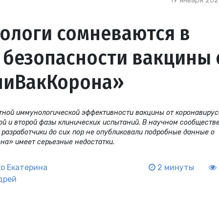
19 января 2021
ологи сомневаются в
 безопасности вакцины 
пиВакКорона»
тной иммунологической эффективности вакцины от коронавирус
ой и второй фазы клинических испытаний. В научном сообществе
разработчики до сих пор не опубликовали подробные данные о
она» имеет серьезные недостатки.
о Екатерина
2 минуты
дрей