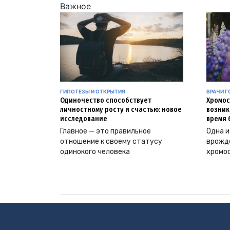
Важное
ГИПОТЕЗЫ И ОТКРЫТИЯ
ВРАЧИ Г
Одиночество способствует
Хромос
личностному росту и счастью: новое
возник
исследование
время 
Главное — это правильное
Одна и
отношение к своему статусу
врожд
одинокого человека
хромо