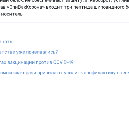
ый белок, не обеспечивают защиту, а, наоборот, усили
ав «ЭпиВакКорона» входит три пептида шиповидного б
 носитель.
знать
детстве уже прививались?
тах вакцинации против COVID-19
евмококка: врачи призывают усилить профилактику пне