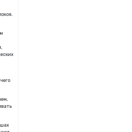
окоя.
ым
,
ческих
ичего
аем,
ивать
ышах