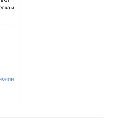
вают
елка и
вмонии