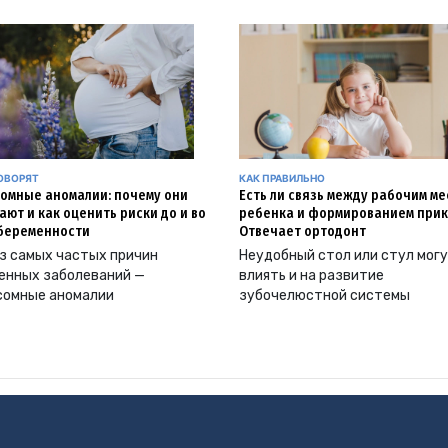
ОВОРЯТ
КАК ПРАВИЛЬНО
омные аномалии: почему они
Есть ли связь между рабочим м
ают и как оценить риски до и во
ребенка и формированием прик
беременности
Отвечает ортодонт
з самых частых причин
Неудобный стол или стул мог
енных заболеваний —
влиять и на развитие
сомные аномалии
зубочелюстной системы