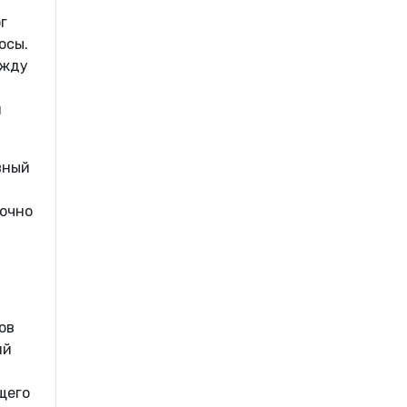
г
осы.
ежду
й
вный
точно
ов
ий
щего