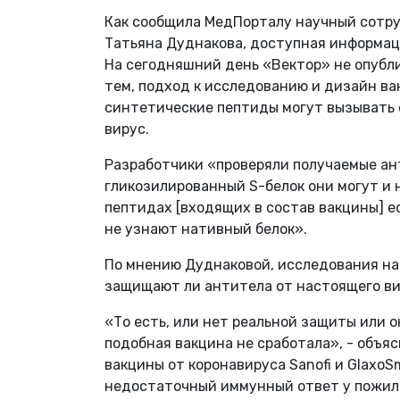
Как сообщила МедПорталу научный сотру
Татьяна Дуднакова, доступная информац
На сегодняшний день «Вектор» не опубли
тем, подход к исследованию и дизайн в
синтетические пептиды могут вызывать 
вирус.
Разработчики «проверяли получаемые ан
гликозилированный S-белок они могут и н
пептидах [входящих в состав вакцины] е
не узнают нативный белок».
По мнению Дуднаковой, исследования на
защищают ли антитела от настоящего ви
«То есть, или нет реальной защиты или 
подобная вакцина не сработала», - объя
вакцины от коронавируса Sanofi и GlaxoS
недостаточный иммунный ответ у пожилы