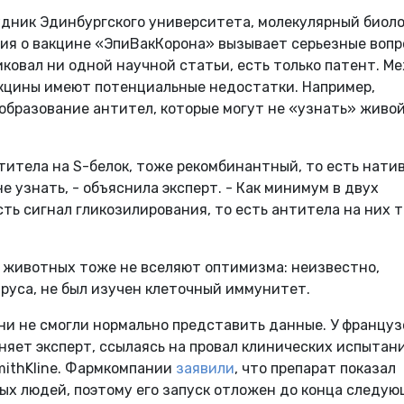
дник Эдинбургского университета, молекулярный биоло
ия о вакцине «ЭпиВакКорона» вызывает серьезные вопр
ковал ни одной научной статьи, есть только патент. М
акцины имеют потенциальные недостатки. Например,
образование антител, которые могут не «узнать» живо
титела на S-белок, тоже рекомбинантный, то есть нати
е узнать, - объяснила эксперт. - Как минимум в двух
сть сигнал гликозилирования, то есть антитела на них 
 животных тоже не вселяют оптимизма: неизвестно,
руса, не был изучен клеточный иммунитет.
они не смогли нормально представить данные. У француз
сняет эксперт, ссылаясь на провал клинических испытан
mithKline. Фармкомпании
заявили
, что препарат показал
х людей, поэтому его запуск отложен до конца следую