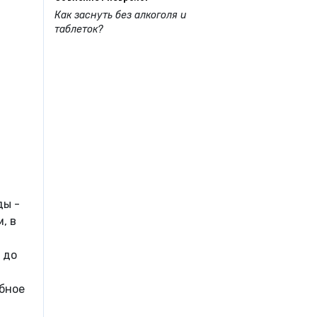
Как заснуть без алкоголя и
таблеток?
ды -
, в
 до
бное