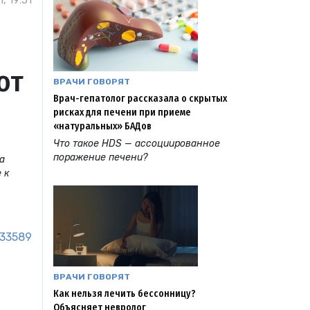
, 19:51
от
ВРАЧИ ГОВОРЯТ
Врач-гепатолог рассказала о скрытых
рисках для печени при приеме
«натуральных» БАДов
Что такое HDS — ассоциированное
поражение печени?
а
 к
33589
ВРАЧИ ГОВОРЯТ
Как нельзя лечить бессонницу?
Объясняет невролог