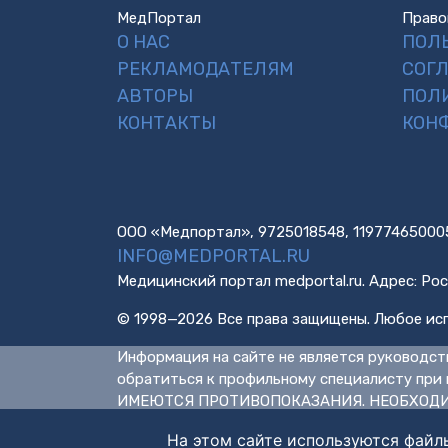
МедПортал
Право
О НАС
ПОЛ
РЕКЛАМОДАТЕЛЯМ
СОГ
АВТОРЫ
ПОЛ
КОНТАКТЫ
КОН
ООО «Медпортал», 9725018548, 11977465000
INFO@MEDPORTAL.RU
Медицинский портал medportal.ru. Адрес: Рос
© 1998—2026 Все права защищены. Любое исп
Информация на сайте не является руководст
обратиться к профильному специалисту при 
ИМЕЮТСЯ ПРОТИВОПОКАЗАНИЯ. НЕОБХОДИ
На этом сайте используются файл