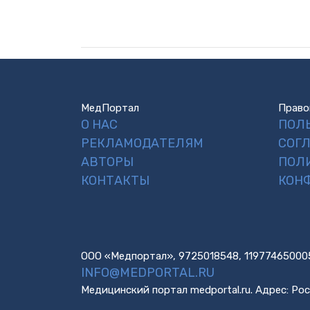
МедПортал
Право
О НАС
ПОЛ
РЕКЛАМОДАТЕЛЯМ
СОГ
АВТОРЫ
ПОЛ
КОНТАКТЫ
КОН
ООО «Медпортал», 9725018548, 11977465000
INFO@MEDPORTAL.RU
Медицинский портал medportal.ru. Адрес: Рос