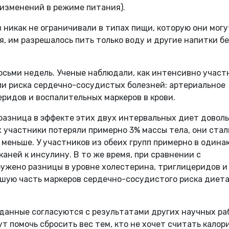
 изменений в режиме питания).
 никак не ограничивали в типах пищи, которую они могу
ся, им разрешалось пить только воду и другие напитки б
осьми недель. Ученые наблюдали, как интенсивно участ
ели риска сердечно-сосудистых болезней: артериальное
еридов и воспалительных маркеров в крови.
разница в эффекте этих двух интервальных диет довол
х участники потеряли примерно 3% массы тела, они стал
 меньше. У участников из обеих групп примерно в одина
аней к инсулину. В то же время, при сравнении с
ружено разницы в уровне холестерина, триглицеридов и
льшую часть маркеров сердечно-сосудистого риска диета
данные согласуются с результатами других научных ра
 помочь сбросить вес тем, кто не хочет считать калори