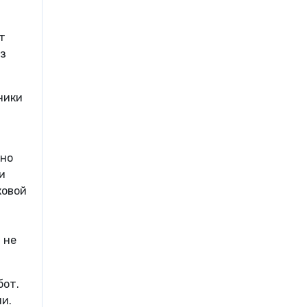
т
ез
ники
ьно
и
ковой
 не
бот.
и.