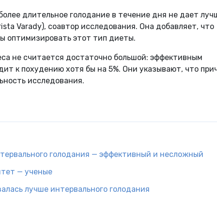
более длительное голодание в течение дня не дает луч
rista
Varady
), соавтор исследования. Она добавляет, что
бы оптимизировать этот тип диеты.
еса не считается достаточно большой: эффективным
ит к похудению хотя бы на 5%. Они указывают, что при
льность исследования.
С
тервального голодания — эффективный и несложный
тет — ученые
залась лучше интервального голодания