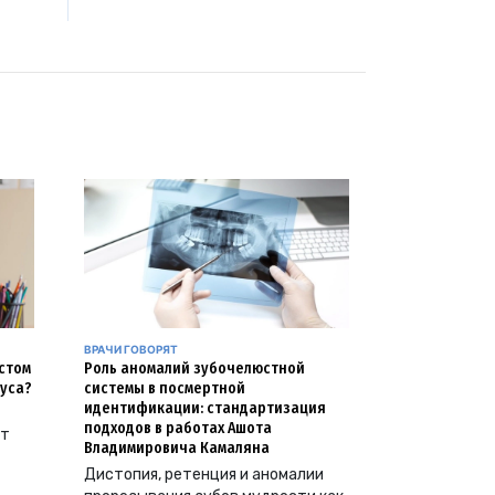
ВРАЧИ ГОВОРЯТ
естом
Роль аномалий зубочелюстной
уса?
системы в посмертной
идентификации: стандартизация
подходов в работах Ашота
ут
Владимировича Камаляна
Дистопия, ретенция и аномалии