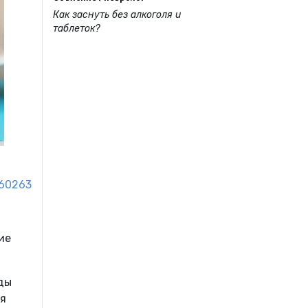
Как заснуть без алкоголя и
таблеток?
60263
ие
ды
бя