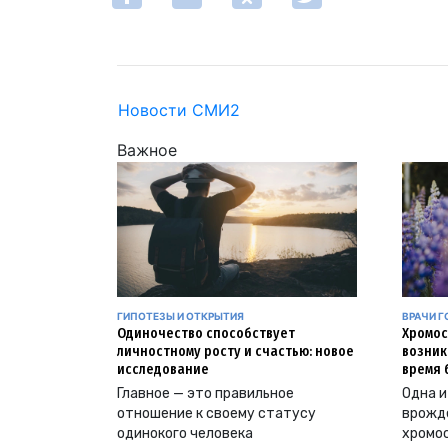
Новости СМИ2
Важное
ГИПОТЕЗЫ И ОТКРЫТИЯ
ВРАЧИ Г
Одиночество способствует
Хромос
личностному росту и счастью: новое
возник
исследование
время 
Главное — это правильное
Одна и
отношение к своему статусу
врожд
одинокого человека
хромо