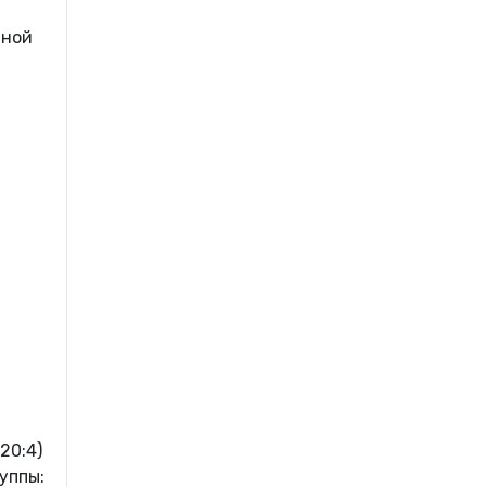
тной
20:4)
уппы: