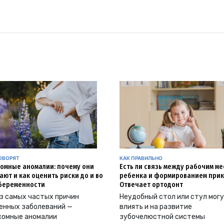
ОВОРЯТ
КАК ПРАВИЛЬНО
омные аномалии: почему они
Есть ли связь между рабочим м
ают и как оценить риски до и во
ребенка и формированием прик
беременности
Отвечает ортодонт
з самых частых причин
Неудобный стол или стул мог
енных заболеваний —
влиять и на развитие
сомные аномалии
зубочелюстной системы