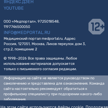
ЯНДЕКС.ДЗЕН
YOUTUBE
ООО «Медпортал», 9725018548,
1197746500050
INFO@MEDPORTAL.RU
Медицинский портал medportal.ru. Адрес:
Россия, 127051, Москва, Лихов переулок дом 3,
стр.2, помещение 2
© 1998—2026 Все права защищены. Любое
использование материалов допускается
только с письменного согласия редакции.
Информация на сайте не является руководством по
самолечению и представлена для ознакомления. Команда
сайта настоятельно рекомендует обратиться к
профильному специалисту при подозрении какого-либо
заболевания.
ИМЕЮТСЯ ПРОТИВОПОКАЗАНИЯ. НЕОБХОДИМА
На этом сайте используются файлы cookie. Продолжая