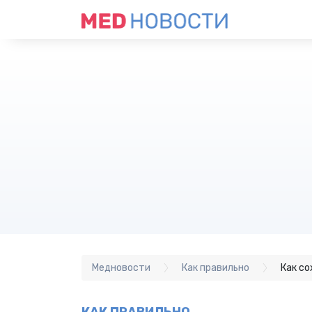
Медновости
Как правильно
Как со