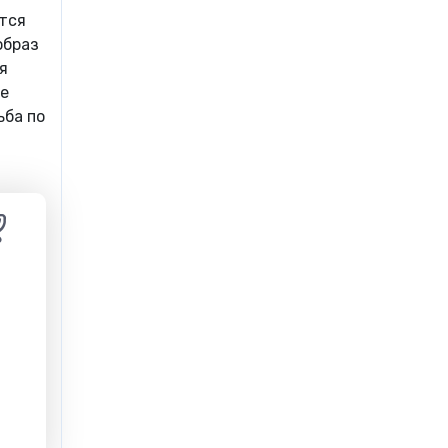
ется
образ
я
е
ьба по