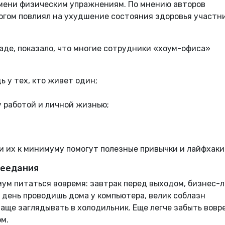
емени физическим упражнениям. По мнению авторов
огом повлиял на ухудшение состояния здоровья участн
наде, показало, что многие сотрудники «хоум-офиса»
ь у тех, кто живет один;
 работой и личной жизнью;
 их к минимуму помогут полезные привычки и лайфхаки
реедания
мум питаться вовремя: завтрак перед выходом, бизнес-л
ь день проводишь дома у компьютера, велик соблазн
чаще заглядывать в холодильник. Еще легче забыть вовр
ом.