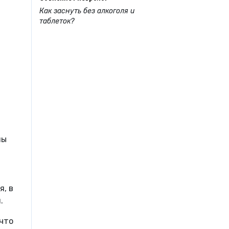
Как заснуть без алкоголя и
таблеток?
ны
я, в
.
 что