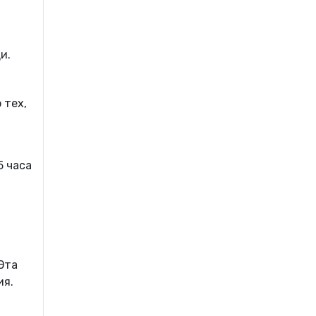
и.
 тех,
5 часа
Эта
ия.