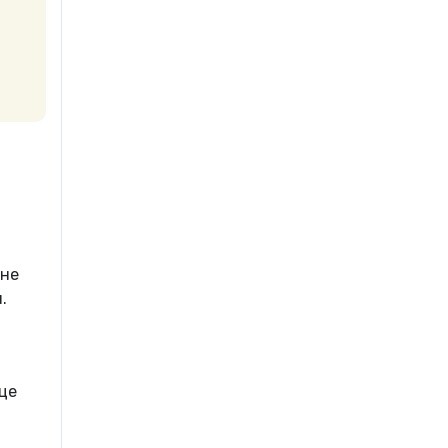
 не
я.
ице