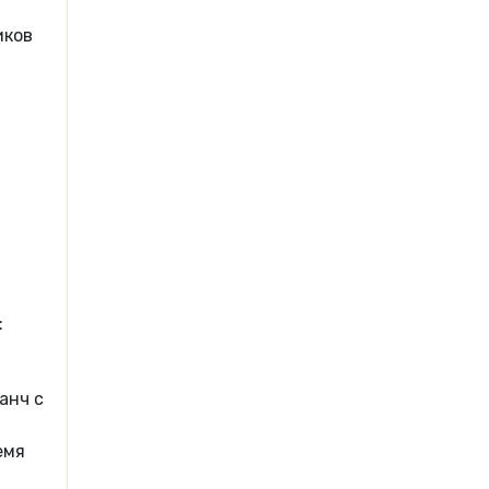
иков
:
анч с
емя