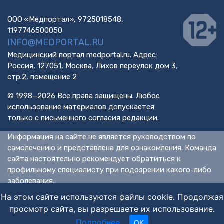
ООО «Медпортал», 9725018548,
1197746500050
INFO@MEDPORTAL.RU
Медицинский портал medportal.ru. Адрес:
Россия, 127051, Москва, Лихов переулок дом 3,
стр.2, помещение 2
© 1998—2026 Все права защищены. Любое
использование материалов допускается
только с письменного согласия редакции.
Информация на сайте не является руководством по
самолечению и представлена для ознакомления. Команда
сайта настоятельно рекомендует обратиться к
профильному специалисту при подозрении какого-либо
заболевания.
ИМЕЮТСЯ ПРОТИВОПОКАЗАНИЯ. НЕОБХОДИМА
На этом сайте используются файлы cookie. Продолжая
КОНСУЛЬТАЦИЯ СПЕЦИАЛИСТА.
просмотр сайта, вы разрешаете их использование.
Подробнее
.
OK