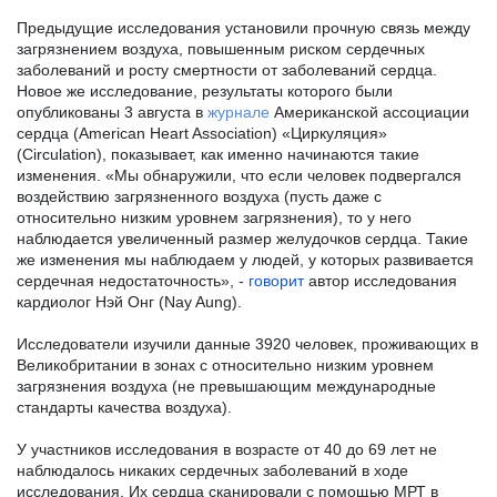
Предыдущие исследования установили прочную связь между 
загрязнением воздуха, повышенным риском сердечных 
заболеваний и росту смертности от заболеваний сердца. 
Новое же исследование, результаты которого были 
опубликованы 3 августа в 
журнале
Американской ассоциации 
сердца (American Heart Association) «Циркуляция» 
(Circulation), показывает, как именно начинаются такие 
изменения. «Мы обнаружили, что если человек подвергался 
воздействию загрязненного воздуха (пусть даже с 
относительно низким уровнем загрязнения), то у него 
наблюдается увеличенный размер желудочков сердца. Такие 
же изменения мы наблюдаем у людей, у которых развивается 
сердечная недостаточность», - 
говорит
 автор исследования 
кардиолог Нэй Онг (Nay Aung).
Исследователи изучили данные 3920 человек, проживающих в 
Великобритании в зонах с относительно низким уровнем 
загрязнения воздуха (не превышающим международные 
стандарты качества воздуха).
У участников исследования в возрасте от 40 до 69 лет не 
наблюдалось никаких сердечных заболеваний в ходе 
исследования. Их сердца сканировали с помощью МРТ в 