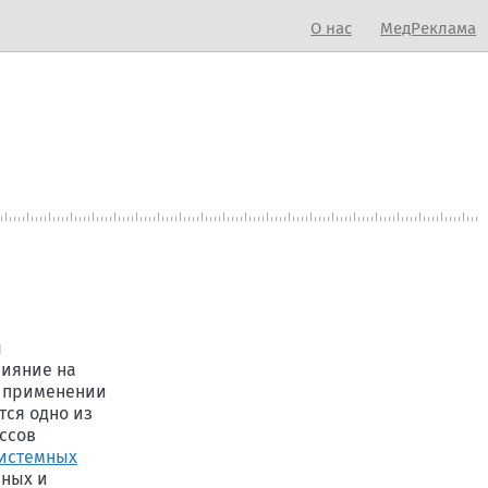
О нас
МедРеклама
ы
лияние на
и применении
тся одно из
ссов
истемных
жных и