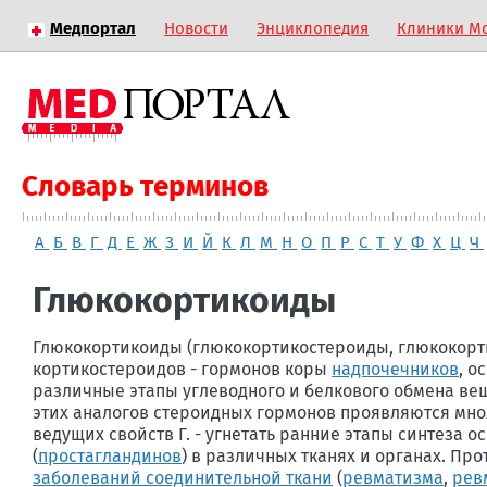
Медпортал
Новости
Энциклопедия
Клиники М
Словарь терминов
А
Б
В
Г
Д
Е
Ж
З
И
Й
К
Л
М
Н
О
П
Р
С
Т
У
Ф
Х
Ц
Ч
Глюкокортикоиды
Глюкокортикоиды (глюкокортикостероиды, глюкокорт
кортикостероидов - гормонов коры
надпочечников
, о
различные этапы углеводного и белкового обмена ве
этих аналогов стероидных гормонов проявляются мно
ведущих свойств Г. - угнетать ранние этапы синтеза
(
простагландинов
) в различных тканях и органах. Пр
заболеваний соединительной ткани
(
ревматизма
,
рев