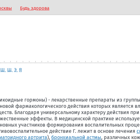
осквы
Будь здорова
Ш
Щ
Э
Я
икоидные гормоны) - лекарственные препараты из групп
сновой фармакологического действия которых является в
ществ. Благодаря универсальному характеру действия пр
жественные эффекты. В медицинской практике используе
 основных участников формирования воспалительных проце
отивовоспалительное действие Г. лежит в основе лечения
с
матоидного артрита
),
бронхиальной астмы
, различных ко