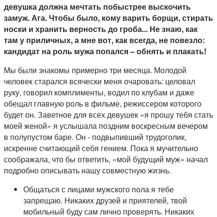
девушка должна мечтать побыстрее выскочить
замуж. Ага. Чтобы было, кому варить борщи, стирать
носки и хранить верность до гроба... Не знаю, как
там у приличных, а мне вот, как всегда, не повезло:
кандидат на роль мужа попался – обнять и плакать!
Мы были знакомы примерно три месяца. Молодой
человек старался всячески меня очаровать: целовал
руку, говорил комплименты, водил по клубам и даже
обещал главную роль в фильме, режиссером которого
будет он. Заветное для всех девушек «я прошу тебя стать
моей женой» я услышала поздним воскресным вечером
в полупустом баре. Он - подвыпивший трудоголик,
искренне считающий себя гением. Пока я мучительно
соображала, что бы ответить, «мой будущий муж» начал
подробно описывать нашу совместную жизнь.
Общаться с лицами мужского пола я тебе
запрещаю. Никаких друзей и приятелей, твой
мобильный буду сам лично проверять. Никаких