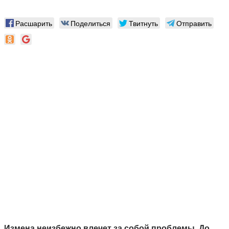
Расшарить
Поделиться
Твитнуть
Отправить
Измена неизбежно влечет за собой проблемы. До