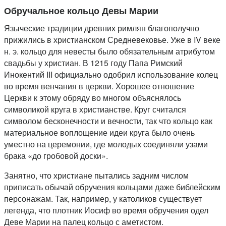
Обручальное кольцо Девы Марии
Языческие традиции древних римлян благополучно
прижились в христианском Средневековье. Уже в IV веке
н. э. кольцо для невесты было обязательным атрибутом
свадьбы у христиан. В 1215 году Папа Римский
Инокентий III официально одобрил использование колец
во время венчания в церкви. Хорошее отношение
Церкви к этому обряду во многом объяснялось
символикой круга в христианстве. Круг считался
символом бесконечности и вечности, так что кольцо как
материальное воплощение идеи круга было очень
уместно на церемонии, где молодых соединяли узами
брака «до гробовой доски».
Занятно, что христиане пытались задним числом
приписать обычай обручения кольцами даже библейским
персонажам. Так, например, у католиков существует
легенда, что плотник Иосиф во время обручения одел
Деве Марии на палец кольцо с аметистом.