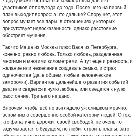
к другу может оставаться комфортным для его
участников от полугода до года. После чего на первый
план выходит вопрос: а что дальше? Спору нет, этот
вопрос мучает все пары, в отношениях у которых
присутствует недосказанность, однако расстояние
обостряет мучения.
Так что Маша из Москвы плюс Вася из Петербурга,
конечно, равно любовь. Только любовь, разделенная
многими и многими километрами. А тут еще и ревность, и
желание или нежелание создавать семью, и страх
одиночества (да, в общем, любые человеческие
заморочки). Вариантов дальнейшего развития событий
два: или сведется к нулю любовь, или сведется к нулю
расстояние. Третьего не дано.
Впрочем, чтобы всё не выглядело уж слишком мрачно,
вспомним о совершенно особой категории людей. О тех,
кто фанатично дорожит своей свободой, не очень-то
задумывается о будущем, не любит строить планы, зато
обожает острые ощущения. Такие могут годами получать