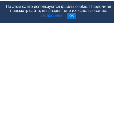
На этом сайте используются файлы cookie. Продолжая
просмотр сайта, вы разрешаете их использование.
Подробнее
.
OK
- Знаешь, почему мы с ним расстались? – она
выдержала длинную паузу и призналась, – Я –
девственница!