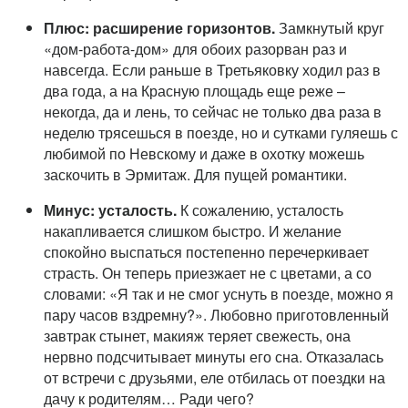
Плюс: расширение горизонтов.
Замкнутый круг
«дом-работа-дом» для обоих разорван раз и
навсегда. Если раньше в Третьяковку ходил раз в
два года, а на Красную площадь еще реже –
некогда, да и лень, то сейчас не только два раза в
неделю трясешься в поезде, но и сутками гуляешь с
любимой по Невскому и даже в охотку можешь
заскочить в Эрмитаж. Для пущей романтики.
Минус: усталость.
К сожалению, усталость
накапливается слишком быстро. И желание
спокойно выспаться постепенно перечеркивает
страсть. Он теперь приезжает не с цветами, а со
словами: «Я так и не смог уснуть в поезде, можно я
пару часов вздремну?». Любовно приготовленный
завтрак стынет, макияж теряет свежесть, она
нервно подсчитывает минуты его сна. Отказалась
от встречи с друзьями, еле отбилась от поездки на
дачу к родителям… Ради чего?