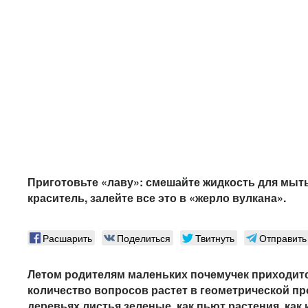
Приготовьте «лаву»: смешайте жидкость для мыть
краситель, залейте все это в «жерло вулкана».
Расшарить
Поделиться
Твитнуть
Отправить
Летом родителям маленьких почемучек приходитс
количество вопросов растет в геометрической пр
деревьях листья зеленые, как пьют растения, как