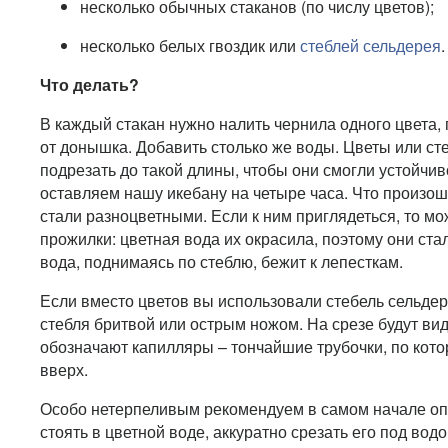
несколько обычных стаканов (по числу цветов);
несколько белых гвоздик или
стеблей сельдерея
.
Что делать?
В каждый стакан нужно налить чернила одного цвета,
от донышка. Добавить столько же воды. Цветы или ст
подрезать до такой длины, чтобы они смогли устойчиво
оставляем нашу икебану на четыре часа. Что произошл
стали разноцветными. Если к ним приглядеться, то мо
прожилки: цветная вода их окрасила, поэтому они ст
вода, поднимаясь по стеблю, бежит к лепесткам.
Если вместо цветов вы использовали стебель сельдер
стебля бритвой или острым ножом. На срезе будут ви
обозначают капилляры – тончайшие трубочки, по кот
вверх.
Особо нетерпеливым рекомендуем в самом начале опыт
стоять в цветной воде, аккуратно срезать его под водо