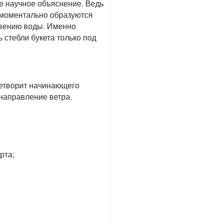
е научное объяснение. Ведь
а моментально образуются
овению воды. Именно
 стебли букета только под
летворит начинающего
направление ветра.
рта;