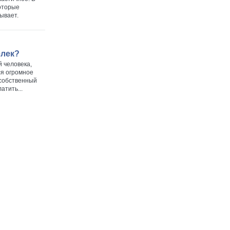
которые
тывает.
елек?
й человека,
ся огромное
 собственный
атить...