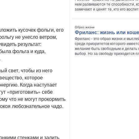
нем развиваются те способности, 
замечают и ценят те, кто его воспи
Образ жизни
ложить кусочек фольги, его
Фриланс: жизнь или кош
ольгу не унесло ветром,
Фриланс - это образ жизни и мысле
видеть результат:
среди приоритетов которого имеет
желание быть свободным и делать
была фольга и куда,
выбор. Но за свободу приходится пл
.
ый свет, чтобы из него
 вещество, которое
нергию. Когда наступает
огут «приготовить» себе
ому что не могут прокормить
покоя любознательное чадо.
тонкими стенками и залить