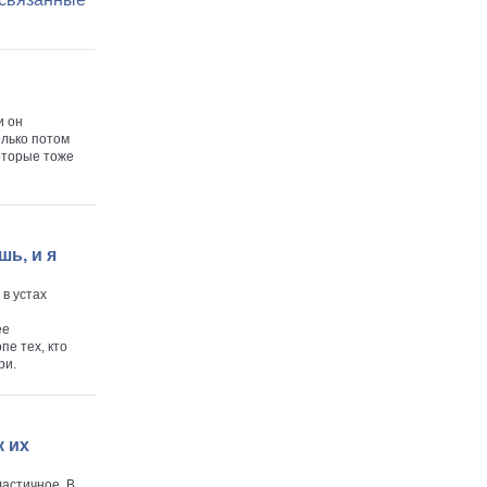
и он
олько потом
оторые тоже
шь, и я
 в устах
ее
пе тех, кто
ри.
к их
ластичное. В