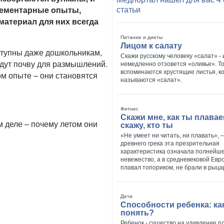
элементарные опыты,
статьи
материал для них всегда
Питание и диеты
Лицом к салату
ступны даже дошкольникам,
Скажи русскому человеку «салат» - 
адут почву для размышлений.
немедленно отзовется «оливье». Т
вспоминаются хрустящие листья, к
м опыте – они становятся
называются «салат».
Фитнес
Скажи мне, как ты плавае
 деле – почему летом они
скажу, кто ты
«Не умеет ни читать, ни плавать», –
древнего грека эта презрительная
характеристика означала полнейш
невежество, а в средневековой Евро
плавал топориком, не брали в рыца
Дети
Способности ребенка: ка
понять?
Ребенок - существо на удивление п