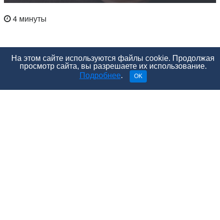
4 минуты
На этом сайте используются файлы cookie. Продолжая
просмотр сайта, вы разрешаете их использование.
Подробнее
.
OK
За три дня до Пасхи, в Чистый четверг, принято
делать уборку в доме, избавляться от хлама. Перед