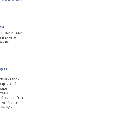
ия
дными и теми,
е в анкете
о «не
нуть
применялось
портивной
аждет
у тем
ой жизни. Это
, чтобы тот,
ошибку и