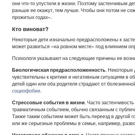
они что-то упустили в жизни. Поэтому застенчивым д
раньше ее окажут, тем лучше. Чтобы они потом не со
прожитых годах».
Кто виноват?
Некоторые дети изначально предрасположены к застен
может развиться «на ровном месте» под влиянием оп
Психологи указывают на следующие причины ее возн
Биологическая предрасположенность
. Некоторые 
чувствительны к критике и негативным ситуациям в о
детей один или оба родителя страдают от болезненно
социофобии
.
Стрессовые события в жизни
. Часто застенчивость
травматичным событием, обычно связанным с публич
Также таким событием может быть переезд в другой г
или же серьезные проблемы в семье, например, разво
Негативное общение в семье
. Часто причина застен