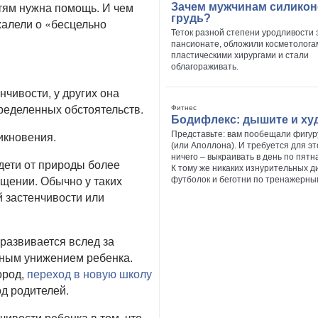
етям нужна помощь. И чем
Зачем мужчинам силикон
грудь?
жалели о «бесцельно
Теток разной степени уродливости 
пансионате, обложили косметолога
пластическими хирургами и стали
облагораживать.
чивости, у других она
ределенных обстоятельств.
Фитнес
Бодифлекс: дышите и ху
икновения.
Представьте: вам пообещали фигу
(или Аполлона). И требуется для эт
ничего – выкраивать в день по пятн
дети от природы более
К тому же никаких изнурительных д
бщении. Обычно у таких
футболок и беготни по тренажерны
й застенчивости или
 развивается вслед за
ным унижением ребенка.
ород,
переход в новую школу
д родителей.
чивости ребенка в том, что