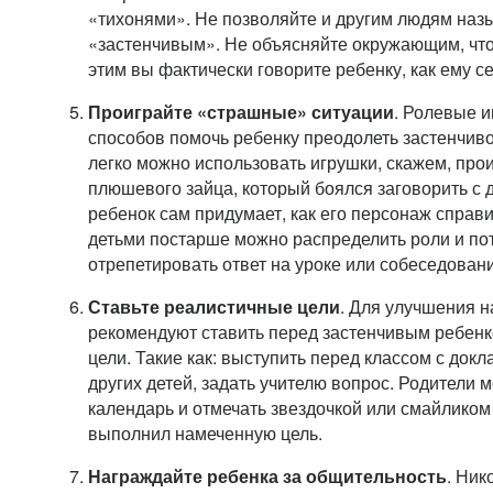
«тихонями». Не позволяйте и другим людям наз
«застенчивым». Не объясняйте окружающим, что 
этим вы фактически говорите ребенку, как ему се
Проиграйте «страшные» ситуации
. Ролевые и
способов помочь ребенку преодолеть застенчиво
легко можно использовать игрушки, скажем, про
плюшевого зайца, который боялся заговорить с 
ребенок сам придумает, как его персонаж справи
детьми постарше можно распределить роли и по
отрепетировать ответ на уроке или собеседовани
Ставьте реалистичные цели
. Для улучшения 
рекомендуют ставить перед застенчивым ребенк
цели. Такие как: выступить перед классом с докл
других детей, задать учителю вопрос. Родители 
календарь и отмечать звездочкой или смайликом
выполнил намеченную цель.
Награждайте ребенка за общительность
. Ник