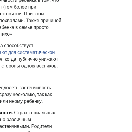
т (тем более при
его жизни. При этом
 похвалами. Также причиной
ебенка в семье просто
 тихо».
а способствует
ают для систематической
я, когда публично унижают
о стороны одноклассников.
еодолеть застенчивость.
разу несколько, так как
 или иному ребенку.
вости.
Страх социальных
сно различным
застенчивыми. Родители