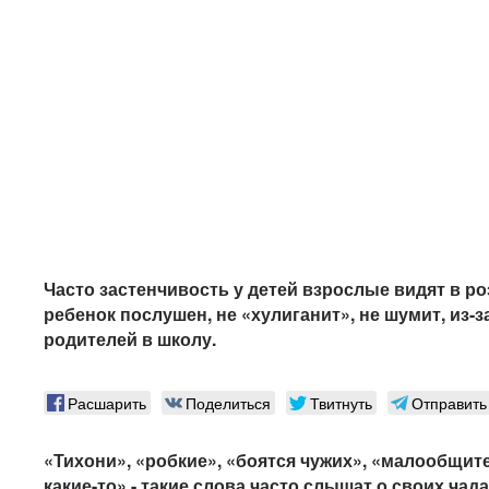
Часто застенчивость у детей взрослые видят в ро
ребенок послушен, не «хулиганит», не шумит, из-
родителей в школу.
Расшарить
Поделиться
Твитнуть
Отправить
«Тихони», «робкие», «боятся чужих», «малообщит
какие-то» - такие слова часто слышат о своих ча