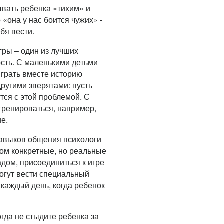
ывать ребенка «тихим» и
«она у нас боится чужих» -
бя вести.
гры – один из лучших
сть. С маленькими детьми
играть вместе историю
другими зверятами: пусть
тся с этой проблемой. С
тренироваться, например,
е.
навыков общения психологи
ом конкретные, но реальные
адом, присоединиться к игре
могут вести специальный
 каждый день, когда ребенок
огда не стыдите ребенка за