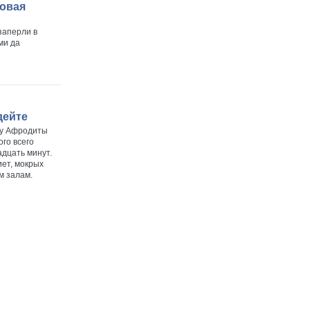
овая
заперли в
ми да
дейте
ру Афродиты
ого всего
адцать минут.
иет, мокрых
м залам.