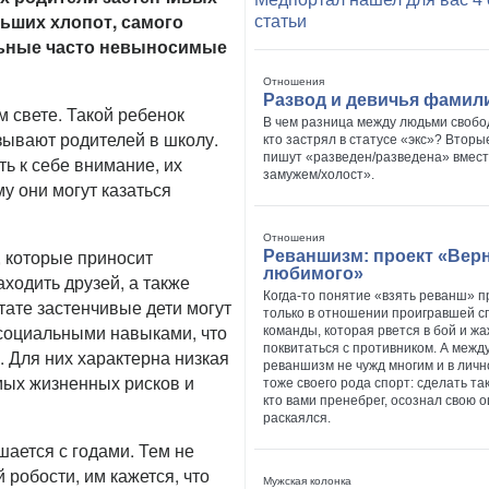
льших хлопот, самого
статьи
ильные часто невыносимые
Отношения
Развод и девичья фамил
м свете. Такой ребенок
В чем разница между людьми свобо
ызывают родителей в школу.
кто застрял в статусе «экс»? Вторы
пишут «разведен/разведена» вмест
ь к себе внимание, их
замужем/холост».
му они могут казаться
Отношения
 которые приносит
Реваншизм: проект «Вер
любимого»
ходить друзей, а также
Когда-то понятие «взять реванш» 
тате застенчивые дети могут
только в отношении проигравшей с
социальными навыками, что
команды, которая рвется в бой и ж
поквитаться с противником. А межд
. Для них характерна низкая
реваншизм не чужд многим и в личн
имых жизненных рисков и
тоже своего рода спорт: сделать так
кто вами пренебрег, осознал свою 
раскаялся.
шается с годами. Тем не
 робости, им кажется, что
Мужская колонка