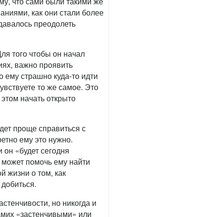
му, что сами были такими же
аниями, как они стали более
удавалось преодолеть
ля того чтобы он начал
иях, важно проявить
о ему страшно куда-то идти
чувствуете то же самое. Это
 этом начать открыто
дет проще справиться с
ретно ему это нужно.
и он «будет сегодня
о может помочь ему найти
й жизни о том, как
 добиться.
застенчивости, но никогда и
самих «застенчивыми» или