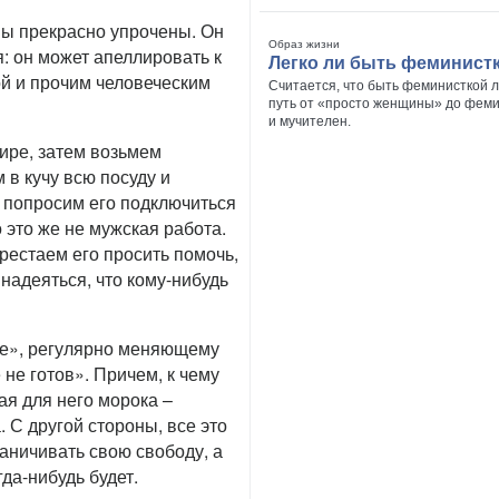
ны прекрасно упрочены. Он
Образ жизни
 он может апеллировать к
Легко ли быть феминист
ой и прочим человеческим
Считается, что быть феминисткой л
путь от «просто женщины» до феми
и мучителен.
ире, затем возьмем
 в кучу всю посуду и
 попросим его подключиться
 это же не мужская работа.
ерестаем его просить помочь,
надеяться, что кому-нибудь
се», регулярно меняющему
не готов». Причем, к чему
ая для него морока –
. С другой стороны, все это
аничивать свою свободу, а
гда-нибудь будет.