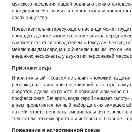
мужского населения нашей родины отличаются клас
поведением. Это значит, что инфантилизм процветае
слоях общества.
Представитель интересующего нас вида может трудит
проводить долгие зимние и летние вечера перед теле
А может оказаться обладателем «Лексуса», без в/п, бе
меняющим дам сердца и объясняющим им, что он «еще
внешнюю несхожесть, у двух этих персонажей масса 
Признаки вида
Инфантильный – совсем не значит «похожий на дитя».
ребенка, счастливо приспособившийся ко взрослому 
оборотень: днем, на работе, в официальном мире он –
профессионал. Вечером, когда герой снимает галстук 
в нем проявляется полный набор детских замашек: а
на себя ответственность, эмоциональная незрелость 
только тем, что ему приятно и интересно. Главное – п
Поведение в естественной среде