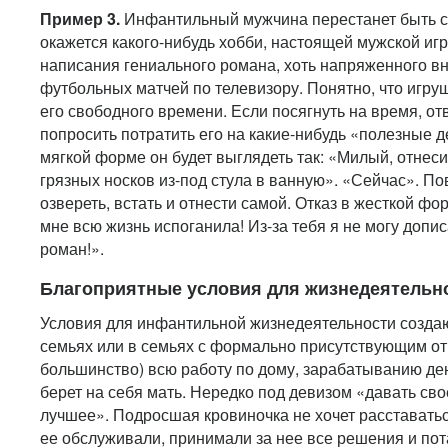
Пример 3.
Инфантильный мужчина перестанет быть со
окажется какого-нибудь хобби, настоящей мужской иг
написания гениального романа, хоть напряженного в
футбольных матчей по телевизору. Понятно, что игру
его свободного времени. Если посягнуть на время, от
попросить потратить его на какие-нибудь «полезные д
мягкой форме он будет выглядеть так: «Милый, отнес
грязных носков из-под стула в ванную». «Сейчас». По
озвереть, встать и отнести самой. Отказ в жесткой фо
мне всю жизнь испоганила! Из-за тебя я не могу допи
роман!».
Благоприятные условия для жизнедеятельн
Условия для инфантильной жизнедеятельности создаю
семьях или в семьях с формально присутствующим от
большинство) всю работу по дому, зарабатыванию де
берет на себя мать. Нередко под девизом «давать св
лучшее». Подросшая кровиночка не хочет расставатьс
ее обслуживали, принимали за нее все решения и пот