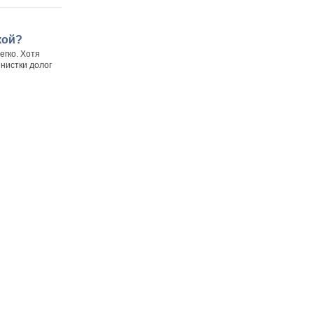
кой?
егко. Хотя
нистки долог