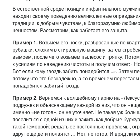
В естественной среде позиции инфантильного мужчи
находит своему поведению великолепные оправдания:
традиции, к добрым чувствам, к благоразумию любим
ценностям. Рассмотрим, как работает его защита.
Пример 1.
Возьмем его носки, разбросанные по кварт
рубашки, сложим в стиральную машину, затем сгребем
вымоем, после чего возьмем пылесос и тряпку. Потом
к усилиям по наведению чистоты и получим ответ: «Но
Вот если кому гвоздь забить понадобится...». Затем п
потому что это безнадежно, а со временем перестаем 
понадобится забитый гвоздь.
Пример 2
. Вернемся к волшебному парню на «Лексу
подружек и объясняющему каждой из них, что он «еще 
именно «не готов», он не уточняет. Не такая уж больш
поселиться с одной из них и зажить как добрые буржуа
такой геморрой: решать ее постоянные проблемы, огр
вдруг еще дети появятся… Нет, не готов. И вряд ли ко