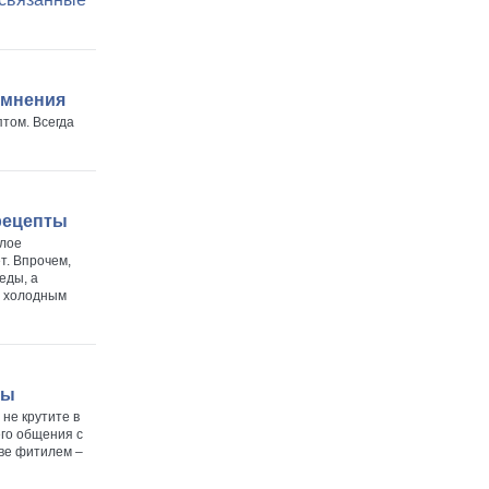
 мнения
птом. Всегда
рецепты
ялое
ет. Впрочем,
еды, а
: холодным
цы
 не крутите в
его общения с
ове фитилем –