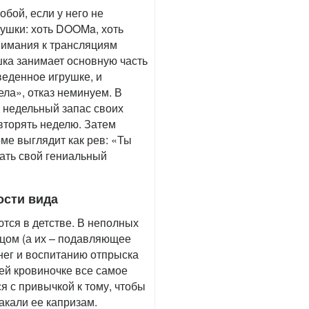
бой, если у него не
рушки: хоть DOOMa, хоть
нимания к трансляциям
шка занимает основную часть
веденное игрушке, и
ела», отказ неминуем. В
и недельный запас своих
вторять неделю. Затем
рме выглядит как рев: «Ты
сать свой гениальный
ости вида
тся в детстве. В неполных
цом (а их – подавляющее
нег и воспитанию отпрыска
оей кровиночке все самое
я с привычкой к тому, чтобы
акали ее капризам.