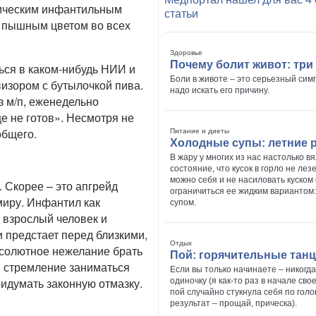
сическим инфантильным
статьи
т пышным цветом во всех
Здоровье
Почему болит живот: три
ься в каком-нибудь НИИ и
Боли в животе – это серьезный сим
визором с бутылочкой пива.
надо искать его причину.
з м/п, еженедельно
 не готов». Несмотря не
общего.
Питание и диеты
Холодные супы: летние 
В жару у многих из нас настолько в
состояние, что кусок в горло не лез
можно себя и не насиловать куском 
 Скорее – это апгрейд
ограничиться ее жидким вариантом
миру. Инфантил как
супом.
 взрослый человек и
и предстает перед близкими,
Отдых
бсолютное нежелание брать
Пой: горячительные тан
и стремление заниматься
Если вы только начинаете – никогда
ридумать законную отмазку.
одиночку (я как-то раз в начале сво
пой случайно стукнула себя по гол
результат – прощай, прическа).