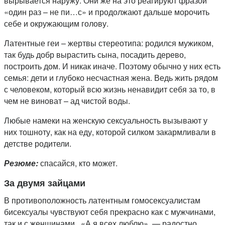
вырывается наружу. Они же на это реагируют фразой
«один раз – не пи…с» и продолжают дальше морочить
себе и окружающим голову.
Латентные геи – жертвы стереотипа: родился мужиком,
так будь добр вырастить сына, посадить дерево,
построить дом. И никак иначе. Поэтому обычно у них есть
семья: дети и глубоко несчастная жена. Ведь жить рядом
с человеком, который всю жизнь ненавидит себя за то, в
чем не виноват – ад чистой воды.
Любые намеки на женскую сексуальность вызывают у
них тошноту, как на еду, которой силком закармливали в
детстве родители.
Резюме:
спасайся, кто может.
За двумя зайцами
В противоположность латентным гомосексуалистам
бисексуалы чувствуют себя прекрасно как с мужчинами,
так и с женщинами
.
«А я всех люблю», — радостно