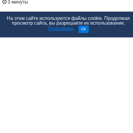
3 минуты
На этом сайте используются файлы cookie. Продолжая
просмотр сайта, вы разрешаете их использование.
Подробнее
.
OK
Сегодня выбор курсов для подготовки будущих мам
к родам огромен, но многие предпочитают йогу,
которая позволяет убить двух зайцев сразу.