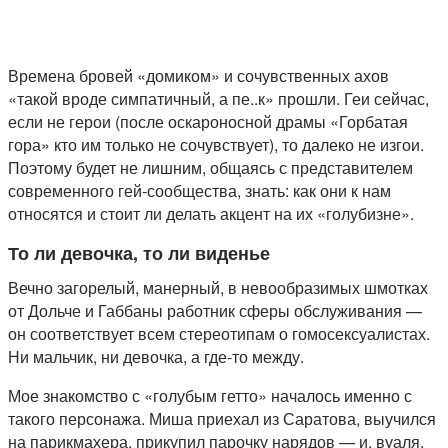
Времена бровей «домиком» и сочувственных ахов
«такой вроде симпатичный, а пе..к» прошли. Геи сейчас,
если не герои (после оскароносной драмы «Горбатая
гора» кто им только не сочувствует), то далеко не изгои.
Поэтому будет не лишним, общаясь с представителем
современного гей-сообщества, знать: как они к нам
относятся и стоит ли делать акцент на их «голубизне».
То ли девочка, то ли виденье
Вечно загорелый, манерный, в невообразимых шмотках
от Дольче и Габбаны работник сферы обслуживания —
он соответствует всем стереотипам о гомосексуалистах.
Ни мальчик, ни девочка, а где-то между.
Мое знакомство с «голубым гетто» началось именно с
такого персонажа. Миша приехал из Саратова, выучился
на парикмахера, прикупил парочку нарядов — и, вуаля.