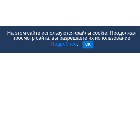
На этом сайте используются файлы cookie. Продолжая
просмотр сайта, вы разрешаете их использование.
Подробнее
.
OK
Практически все девушки, с которыми я заводил
разговор на эту тему, признались, что у них был
лесбийский опыт, а почти все парни, напротив,
утверждали, что в их жизни не было и намека на