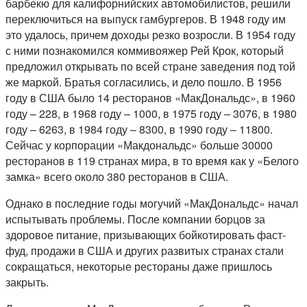
барбекю для калифорнийских автомобилистов, решили
переключиться на выпуск гамбургеров. В 1948 году им
это удалось, причем доходы резко возросли. В 1954 году
с ними познакомился коммивояжер Рей Крок, который
предложил открывать по всей стране заведения под той
же маркой. Братья согласились, и дело пошло. В 1956
году в США было 14 ресторанов «МакДональдс», в 1960
году – 228, в 1968 году – 1000, в 1975 году – 3076, в 1980
году – 6263, в 1984 году – 8300, в 1990 году – 11800.
Сейчас у корпорации «Макдональдс» больше 30000
ресторанов в 119 странах мира, в то время как у «Белого
замка» всего около 380 ресторанов в США.
Однако в последние годы могучий «МакДональдс» начал
испытывать проблемы. После компании борцов за
здоровое питание, призывающих бойкотировать фаст-
фуд, продажи в США и других развитых странах стали
сокращаться, некоторые рестораны даже пришлось
закрыть.