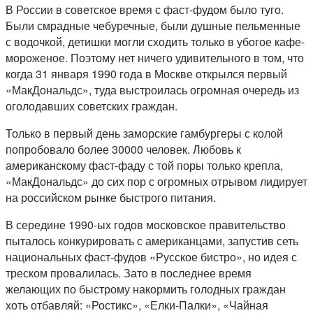
В России в советское время с фаст-фудом было туго.
Были смрадные чебуречные, были душные пельменные
с водочкой, детишки могли сходить только в убогое кафе-
мороженое. Поэтому нет ничего удивительного в том, что
когда 31 января 1990 года в Москве открылся первый
«МакДональдс», туда выстроилась огромная очередь из
оголодавших советских граждан.
Только в первый день заморские гамбургеры с колой
попробовало более 30000 человек. Любовь к
американскому фаст-фаду с той поры только крепла,
«МакДональдс» до сих пор с огромных отрывом лидирует
на российском рынке быстрого питания.
В середине 1990-ых годов московское правительство
пыталось конкурировать с американцами, запустив сеть
национальных фаст-фудов «Русское бистро», но идея с
треском провалилась. Зато в последнее время
желающих по быстрому накормить голодных граждан
хоть отбавляй: «Ростикс», «Елки-Палки», «Чайная