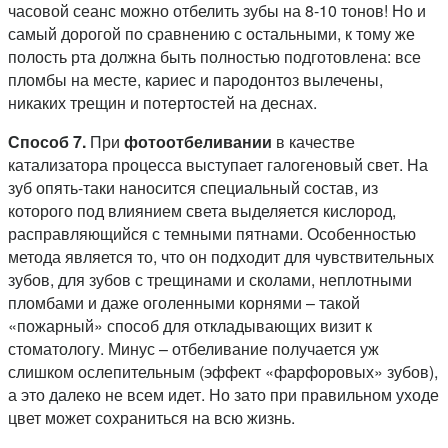
часовой сеанс можно отбелить зубы на 8-10 тонов! Но и
самый дорогой по сравнению с остальными, к тому же
полость рта должна быть полностью подготовлена: все
пломбы на месте, кариес и пародонтоз вылечены,
никаких трещин и потертостей на деснах.
Способ 7.
При
фотоотбеливании
в качестве
катализатора процесса выступает галогеновый свет. На
зуб опять-таки наносится специальный состав, из
которого под влиянием света выделяется кислород,
расправляющийся с темными пятнами. Особенностью
метода является то, что он подходит для чувствительных
зубов, для зубов с трещинами и сколами, неплотными
пломбами и даже оголенными корнями – такой
«пожарный» способ для откладывающих визит к
стоматологу. Минус – отбеливание получается уж
слишком ослепительным (эффект «фарфоровых» зубов),
а это далеко не всем идет. Но зато при правильном уходе
цвет может сохраниться на всю жизнь.