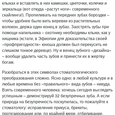
клыках и вставлять в них камешки, цветочки, колечки и
зеркальца (вот откуда «растут ноги» современного
скайлинга!). Пропиливать на передних зубах бороздки –
чтобы удобнее было вить веревки из растительных
волокон, держа один конец в зубах. Заострять зубы при
помощи напильника – охотнику необходимы клыки, как у
хищника (кстати, в Эфиопии для доказательства своей
«профпригодности» юноша должен был перекусить не
слишком тонкое деревце). Ну и венец зубного «дизайна»
– вообще удалить часть зубов и принести их в жертву
богам.
Разобраться в этих символах стоматологического
преобразования сложно. Ясно одно: в любой культуре и в
любые времена без «правильного» вида зубов – никуда.
Взять современного человека: хочешь сегодня выглядеть
успешным – демонстрируй 32 безупречных зуба. А если
природа на безупречность поскупилась, то пожалуйте к
стоматологу: исправление прикуса, брекеты,
протезирование или, по крайней мере, отбеливание.