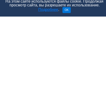
На этом сайте используются файлы cookie. Продолжая
просмотр сайта, вы разрешаете их использование.
Подробнее
.
OK
Приготовьте «лаву»: смешайте жидкость для мытья
посуды, сухую соду и краситель, залейте все это в
«жерло вулкана».
Расшарить
Поделиться
Твитнуть
Отправить