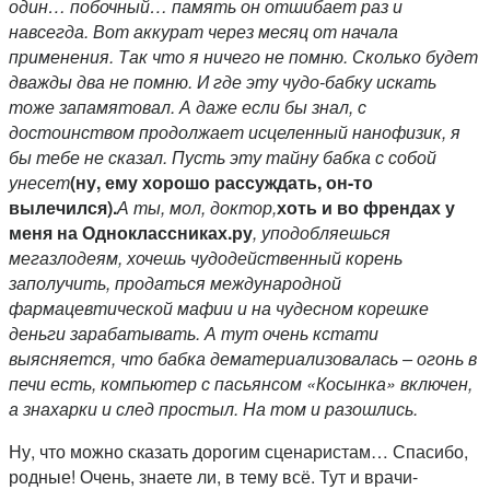
один… побочный… память он отшибает раз и
навсегда. Вот аккурат через месяц от начала
применения. Так что я ничего не помню. Сколько будет
дважды два не помню. И где эту чудо-бабку искать
тоже запамятовал. А даже если бы знал, с
достоинством продолжает исцеленный нанофизик, я
бы тебе не сказал. Пусть эту тайну бабка с собой
унесет
(ну, ему хорошо рассуждать, он-то
вылечился).
А ты, мол, доктор,
хоть и во френдах у
меня на Одноклассниках.ру
, уподобляешься
мегазлодеям, хочешь чудодейственный корень
заполучить, продаться международной
фармацевтической мафии и на чудесном корешке
деньги зарабатывать. А тут очень кстати
выясняется, что бабка дематериализовалась – огонь в
печи есть, компьютер с пасьянсом «Косынка» включен,
а знахарки и след простыл. На том и разошлись.
Ну, что можно сказать дорогим сценаристам… Спасибо,
родные! Очень, знаете ли, в тему всё. Тут и врачи-