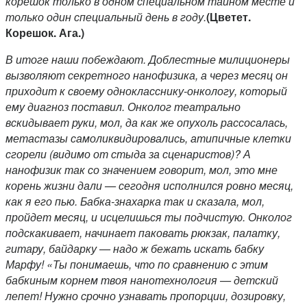
корешок только в одном специальном тайном месте и
только один специальный день в году.
(Цветет.
Корешок. Ага.)
В итоге наши побеждают. Доблестные милиционеры
вызволяют секретного нанофизика, а через месяц он
приходит к своему однокласснику-онкологу, который
ему диагноз поставил. Онколог театрально
вскидывает руки, мол, да как же опухоль рассосалась,
метастазы самоликвидировались, атипичные клетки
сгорели (видимо от стыда за сценаристов)? А
нанофизик так со значением говорит, мол, это мне
корень жизни дали — сегодня исполнился ровно месяц,
как я его пью. Бабка-знахарка так и сказала, мол,
пройдет месяц, и исцелишься ты подчистую. Онколог
подскакивает, начинает паковать рюкзак, палатку,
гитару, байдарку — надо ж бежать искать бабку
Марфу! «Ты понимаешь, что по сравнению с этим
бабкиным корнем твоя нанотехнология — детский
лепет! Нужно срочно узнавать пропорции, дозировку,