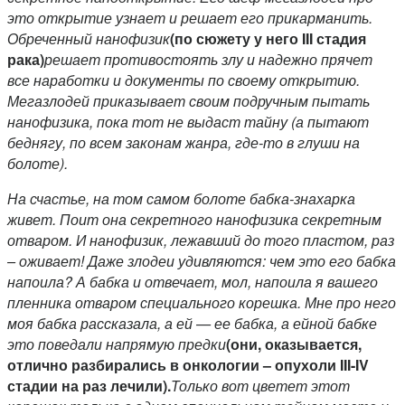
это открытие узнает и решает его прикарманить.
Обреченный нанофизик
(по сюжету у него III стадия
рака)
решает противостоять злу и надежно прячет
все наработки и документы по своему открытию.
Мегазлодей приказывает своим подручным пытать
нанофизика, пока тот не выдаст тайну (а пытают
беднягу, по всем законам жанра, где-то в глуши на
болоте).
На счастье, на том самом болоте бабка-знахарка
живет. Поит она секретного нанофизика секретным
отваром. И нанофизик, лежавший до того пластом, раз
– оживает! Даже злодеи удивляются: чем это его бабка
напоила? А бабка и отвечает, мол, напоила я вашего
пленника отваром специального корешка. Мне про него
моя бабка рассказала, а ей — ее бабка, а ейной бабке
это поведали напрямую предки
(они, оказывается,
отлично разбирались в онкологии – опухоли III-IV
стадии на раз лечили).
Только вот цветет этот