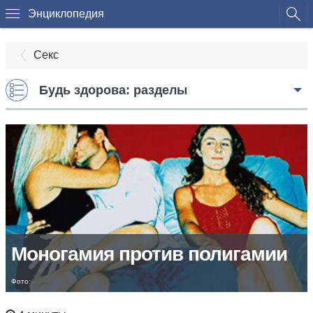
Энциклопедия
Секс
Будь здорова: разделы
Моногамия против полигамии
Фото: