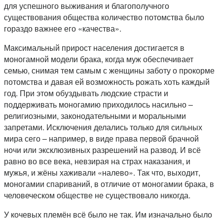
для успешного выживания и благополучного
существования общества количество потомства было
гораздо важнее его «качества».
Максимальный прирост населения достигается в
моногамной модели брака, когда муж обеспечивает
семью, снимая тем самым с женщины заботу о прокорме
потомства и давая ей возможность рожать хоть каждый
год. При этом обуздывать людские страсти и
поддерживать моногамию приходилось насильно –
религиозными, законодательными и моральными
запретами. Исключения делались только для сильных
мира сего – например, в виде права первой брачной
ночи или эксклюзивных разрешений на развод. И всё
равно во все века, невзирая на страх наказания, и
мужья, и жёны хаживали «налево». Так что, выходит,
моногамии спариваний, в отличие от моногамии брака, в
человеческом обществе не существовало никогда.
У кочевых племён всё было не так. Им изначально было