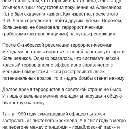
объяснялось тем, что старший брат Ленина, Александр
Ульянов в 1887 году готовил покушение на Александра
III, но был схвачен и казнен. Как известно, после этого
В.И. Ленин предложил «пойти другим путем». Впрочем,
большевики не брезговали террористическими
грабежами (экспроприациями) на нужды революции.
После Октябрьской революции террористическими
методами пытались бороться с новой властью уже враги
большевиков. Однако оказалось, что систематический
красный террор вполне эффективно справляется с
мелкими бомбистами. Если расстреливать всех
потенциальных врагов, то и кидать бомбы станет некому.
Долгое время террористов в советской стране не было.
И лишь отдельные мелкие инциденты нарушали общую
благостную картину.
Так, в 1969 году сумасшедший офицер пытался
застрелить из пистолета Брежнева. А в 1977 году в метро
на перегоне между станциями «Измайловский парк» и