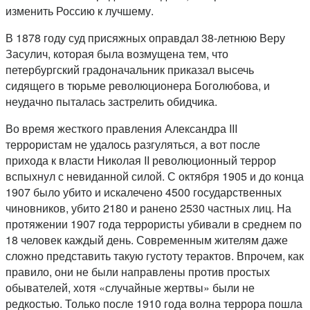
изменить Россию к лучшему.
В 1878 году суд присяжных оправдал 38-летнюю Веру
Засулич, которая была возмущена тем, что
петербургский градоначальник приказал высечь
сидящего в тюрьме революционера Боголюбова, и
неудачно пыталась застрелить обидчика.
Во время жесткого правления Александра III
террористам не удалось разгуляться, а вот после
прихода к власти Николая II революционный террор
вспыхнул с невиданной силой. С октября 1905 и до конца
1907 было убито и искалечено 4500 государственных
чиновников, убито 2180 и ранено 2530 частных лиц. На
протяжении 1907 года террористы убивали в среднем по
18 человек каждый день. Современным жителям даже
сложно представить такую густоту терактов. Впрочем, как
правило, они не были направлены против простых
обывателей, хотя «случайные жертвы» были не
редкостью. Только после 1910 года волна террора пошла