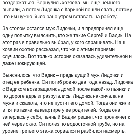
воздержаться. Вернулись хозяева, мы еще немного
выпили, а потом Лидочка с Кариной пошли спать, потому
что им нужно было рано утром вставать на работу.
За столом остался муж Лидочки, и я предпринял еще
одну попытку выяснить, кто же такие Сергей и Вадик. На
этот раз я правильно выбрал, у кого спрашивать. Наш
хозяин охотно рассказал, что же с этими парнями
случилось. Вот только история оказалась удивительной и
даже шокирующей.
Выяснилось, что Вадик – предыдущий муж Лидочки и
отец ее ребенка. Он погиб ровно два года назад. Лидочка
с Вадиком возвращались домой после какой-то пьянки и
по дороге вдрызг разругались. Лидочка накричала на
мужа и сказала, что не пустит его домой. Тогда они жили
в пятиэтажке на квартире у ее родителей. Когда она
заперлась у себя, пьяный Вадим решил, что проникнет к
ней через окно. Он полез по водосточной трубе, но на
уровне третьего этажа сорвался и разбился насмерть.