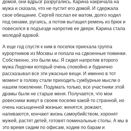
домой, они вдрызг разругались. Карина накричала на
мужа и сказала, что не пустит его домой. И сдержала
свое обещание. Сергей послал ее матом, долго ходил
под окнами, ругаясь, а потом вытащил ремень из брюк и
повесился в подъезде напротив ее двери. Карина стала
молодой вдовой.
А еще год спустя к ним в поселок приехала группа
курортников из Москвы и попала на сдвоенные поминки.
Собственно, это были мы. Я сидел напротив второго
мужа Лидочки который очень спокойно и буднично
рассказывал все эти ужасные вещи. И именно в тот
момент в голову стали приходить сумбурные мысли о
нашем поколении. Подумать только, все участники этой
драмы были не старше меня. Получается, что мои
ровесники живут в своем поселке какой-то странной, но
очень насыщенной жизнью: женятся, рожают,
напиваются, кончают жизнь самоубийством, хоронят
мужей, растят детей, готовят поминальные столы. А мы в
это время сидим по офисам, ходим по барам и