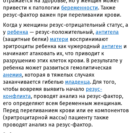
отражается на здоровье, но у женщин может
привести к патологии
беременности
. Также
резус-фактор важен при переливании крови.
Когда у женщины резус-отрицательный статус, а
у
ребенка
— резус-положительный,
антитела
(защитные белки)
матери
воспринимают
эритроциты ребенка как чужеродный
антиген
и
начинают атаковать их, что приводит к
разрушению этих клеток крови. В результате у
ребенка может развиться гемолитическая
анемия
, которая в тяжелых случаях
заканчивается гибелью
младенца
. Для того,
чтобы вовремя выявить начало
резус-
конфликта
, проводят анализ на резус-фактор,
его определяют всем беременным женщинам.
Перед переливанием крови или ее компонентов
(эритроцитарной массы) пациенту также
проводят анализ на резус-фактор.