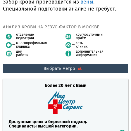
Забор крови производится из
вены
.
Специальной подготовки анализ не требует.
АНАЛИЗ КРОВИ НА РЕЗУС-ФАКТОР В МОСКВЕ
отделение
круглосуточный
педиатрии
приём
многопрофильная
сеть
клиника
клиник
дни
дополнительная
работы
информация
Выбрать метро
Более 20 лет с Вами
Доступные цены и бережный подход.
Специалисты высшей категории.