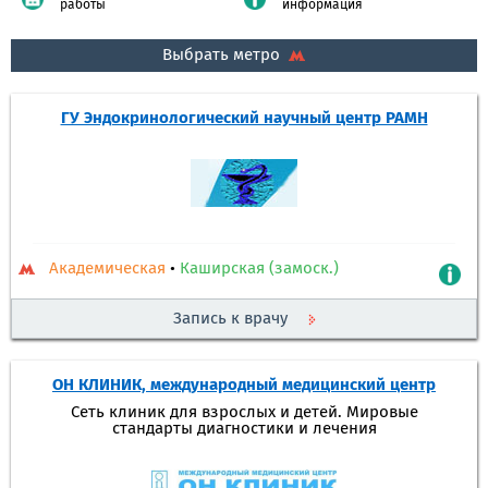
работы
информация
Выбрать метро
ГУ Эндокринологический научный центр РАМН
Академическая
•
Каширская (замоск.)
Запись к врачу
ОН КЛИНИК, международный медицинский центр
Сеть клиник для взрослых и детей. Мировые
стандарты диагностики и лечения