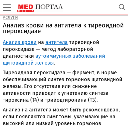
УСЛУГИ
Анализ крови на антитела к тиреоидной
пероксидазе
Анализ крови
на
антитела
тиреоидной
пероксидазе — метод лабораторной
диагностики
аутоиммунных заболеваний
щитовидной железы
.
Тиреоидная пероксидаза — фермент, в норме
обеспечивающий синтез гормонов щитовидной
железы. Его отсутствие или снижение
активности приводит к угнетению синтеза
тироксина (Т4) и трийодтиронина (Т3).
Анализ на антитела может быть рекомендован,
если появляются симптомы, указывающие на
высокий или низкий уровень гормонов