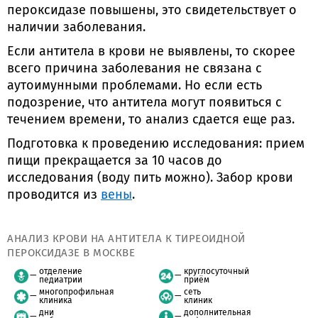
пероксидазе повышены, это свидетельствует о
наличии заболевания.
Если антитела в крови не выявлены, то скорее
всего причина заболевания не связана с
аутоимунными проблемами. Но если есть
подозрение, что антитела могут появиться с
течением времени, то анализ сдается еще раз.
Подготовка к проведению исследования: прием
пищи прекращается за 10 часов до
исследования (воду пить можно). Забор крови
проводится из
вены
.
АНАЛИЗ КРОВИ НА АНТИТЕЛА К ТИРЕОИДНОЙ
ПЕРОКСИДАЗЕ В МОСКВЕ
отделение
круглосуточный
педиатрии
приём
многопрофильная
сеть
клиника
клиник
дни
дополнительная