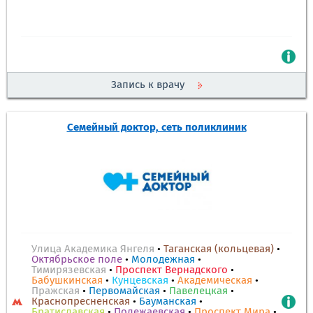
Запись к врачу
Семейный доктор, сеть поликлиник
Улица Академика Янгеля
•
Таганская (кольцевая)
•
Октябрьское поле
•
Молодежная
•
Тимирязевская
•
Проспект Вернадского
•
Бабушкинская
•
Кунцевская
•
Академическая
•
Пражская
•
Первомайская
•
Павелецкая
•
Краснопресненская
•
Бауманская
•
Братиславская
•
Полежаевская
•
Проспект Мира
•