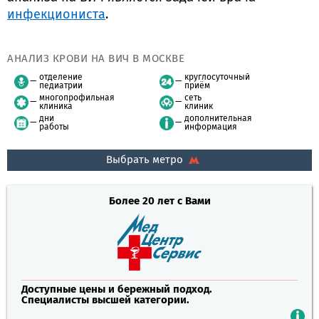
инфекциониста
.
АНАЛИЗ КРОВИ НА ВИЧ В МОСКВЕ
отделение
круглосуточный
педиатрии
приём
многопрофильная
сеть
клиника
клиник
дни
дополнительная
работы
информация
Выбрать метро
Более 20 лет с Вами
Доступные цены и бережный подход.
Специалисты высшей категории.