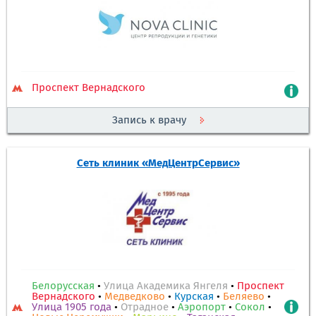
Проспект Вернадского
Запись к врачу
Сеть клиник «МедЦентрСервис»
Белорусская
•
Улица Академика Янгеля
•
Проспект
Вернадского
•
Медведково
•
Курская
•
Беляево
•
Улица 1905 года
•
Отрадное
•
Аэропорт
•
Сокол
•