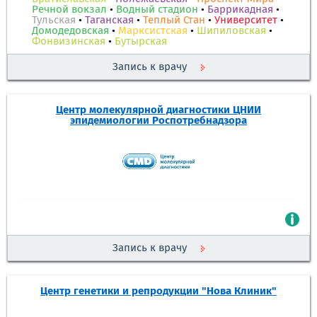
Речной вокзал
•
Водный стадион
•
Баррикадная
•
Тульская
•
Таганская
•
Теплый Стан
•
Университет
•
Домодедовская
•
Марксистская
•
Шипиловская
•
Фонвизинская
•
Бутырская
Запись к врачу
Центр молекулярной диагностики ЦНИИ
эпидемиологии Роспотребнадзора
Запись к врачу
Центр генетики и репродукции "Нова Клиник"