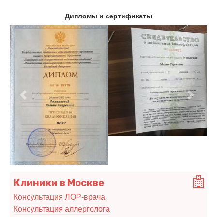
Дипломы и сертификаты
Предыдущий
Следу
Клиники в Москве
Консультация ЛОР-врача
Консультация аллерголога
Клиника "БиоМи Вита"
Косметология и anti-age терапия. Трихология.