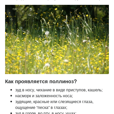
Как проявляется поллиноз?
зуд в носу, чихание в виде приступов, кашель;
насморк и заложенность носа;
зудящие, красные или слезящиеся глаза,
ощущение “песка” в глазах;
зуд в горле, во рту, в носу, ушах;