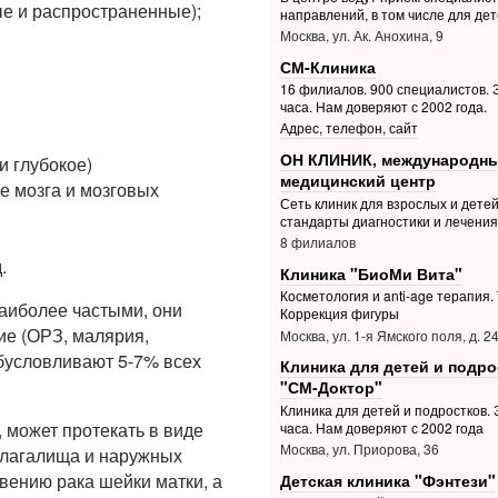
е и распространенные);
направлений, в том числе для дет
Москва, ул. Ак. Анохина, 9
СМ-Клиника
16 филиалов. 900 специалистов. З
часа. Нам доверяют с 2002 года.
Адрес, телефон, сайт
ОН КЛИНИК, международн
и глубокое)
медицинский центр
 мозга и мозговых
Сеть клиник для взрослых и дете
стандарты диагностики и лечения
8 филиалов
.
Клиника "БиоМи Вита"
Косметология и anti-age терапия.
аиболее частыми, они
Коррекция фигуры
ие (ОРЗ, малярия,
Москва, ул. 1-я Ямского поля, д. 2
обусловливают 5-7% всех
Клиника для детей и подро
"СМ-Доктор"
Клиника для детей и подростков. З
 может протекать в виде
часа. Нам доверяют с 2002 года
Москва, ул. Приорова, 36
влагалища и наружных
вению рака шейки матки, а
Детская клиника "Фэнтези"