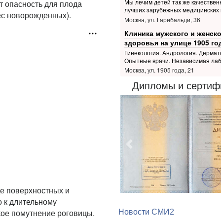
Мы лечим детей так же качественн
т опасность для плода
лучших зарубежных медицинских 
ес новорожденных).
Москва, ул. Гарибальди, 36
Клиника мужского и женско
здоровья на улице 1905 го
Гинекология. Андрология. Дермат
Опытные врачи. Независимая ла
Москва, ул. 1905 года, 21
Дипломы и сертиф
Предыдущий
де поверхностных и
 к длительному
ое помутнение роговицы.
Новости СМИ2