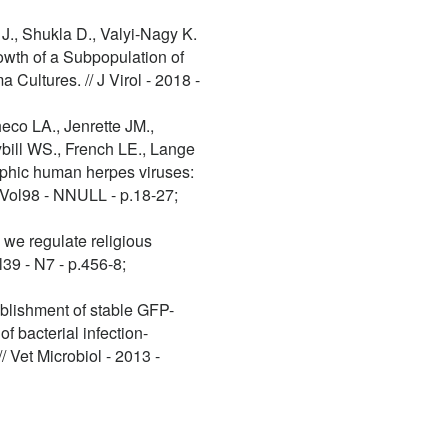
 J., Shukla D., Valyi-Nagy K.
owth of a Subpopulation of
ultures. // J Virol - 2018 -
eco LA., Jenrette JM.,
bill WS., French LE., Lange
ophic human herpes viruses:
 Vol98 - NNULL - p.18-27;
we regulate religious
l39 - N7 - p.456-8;
blishment of stable GFP-
of bacterial infection-
/ Vet Microbiol - 2013 -