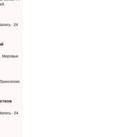
ей.
апись - 24
ый
й. Мировые
 Трихология.
4
стков
апись - 24