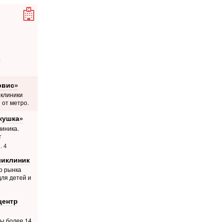
а
рвис»
 клиники
 от метро.
кушка»
иника.
т
. 4
ликлиник
о рынка
для детей и
центр
ты более 14