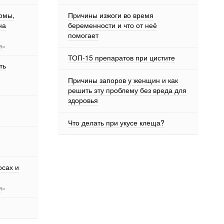
омы,
Причины изжоги во время
на
беременности и что от неё
помогает
и
»
ТОП-15 препаратов при цистите
ть
Причины запоров у женщин и как
решить эту проблему без вреда для
здоровья
Что делать при укусе клеща?
осах и
и
»