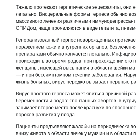
Тяжело протекают герпетические энцефалиты, они 
летально. Висцеральные формы герпеса обычно во
массивного лечения различными иммунодепрессанта
СПИДом, чаще проявляются в виде гепатита, пневм
Генерализованный герпес новорожденных протекае
поражением кожи и внутренних органов, без лечен
препаратами обычно кончается летально. Инфициро
происходить во время родов, при прохождении его 
женщины, имеющей высыпания в области шейки матк
— и при бессимптомном течении заболевания. Нар
жизнь больных, вирус нередко вызывает нервные ра
Вирус простого герпеса может явиться причиной ра
беременности и родов: спонтанных абортов, внутри
занимает второе место после краснухи по способно
пороков развития у плода.
Пациенты предъявляют жалобы на периодически в
внизу живота в области яичек у мужчин и в области 