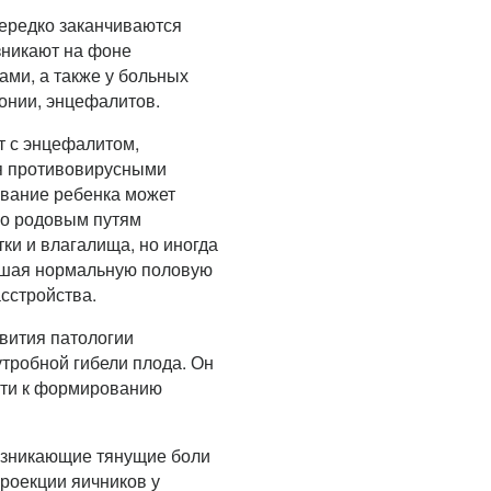
нередко заканчиваются
зникают на фоне
ми, а также у больных
онии, энцефалитов.
т с энцефалитом,
ия противовирусными
вание ребенка может
по родовым путям
и и влагалища, но иногда
ушая нормальную половую
сстройства.
звития патологии
утробной гибели плода. Он
сти к формированию
озникающие тянущие боли
проекции яичников у