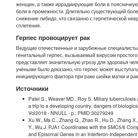
женщин, а также иррадиирующие боли в поясничную
боли в промежности. Длительно существующий бол
снижение либидо, что связанно с герпетической нев
сплетения.
Герпес провоцирует рак
Ведущие отечественные и зарубежные специалисты 
генитальный герпес, вызываемый вирусом простого г
представляет значительную угрозу для здоровья чел
учёными было доказано, что герпес может выступать
инициирующего фактора при раке шейки матки и рак
Источники
Patel S., Weaver MD., Roy S. Miliary tuberculosis 
a trip to a developing country: dangers of biologic
Vol2018 - NNULL - p.; PMID:30279249
Xu W., Ma C., Zhang Q., Zhao R., Hu D., Zhang X., 
Y., Wu J. PJA1 Coordinates with the SMC5/6 Comp
and Episomal Genes in an Interferon-Independent Ma