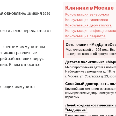
Клиники в Москве
Консультация венеролога
ЬЯ ОБНОВЛЕНА: 18 ИЮНЯ 2020
Консультация гинеколога
Консультация дерматолога
ко и легко передаются от
Консультация инфекционист
Консультация педиатра
Сеть клиник «МедЦентрСе
 с крепким иммунитетом
Мы лечим людей с 1995 года! Все
озникают различные
находятся в шаговой доступности
орий заболевших вирус
Детская поликлиника «Мар
ия. К ним относятся:
Многопрофильная детская поликл
Наблюдение с рождения до 18 ле
г. Москва, ул. Уральская д. 23, корп
Семейный доктор, сеть по
ляющих иммунитет
Крупнейшая компания московског
коммерческих медицинских услуг 
взрослых.
Лечебно-диагностический 
"Медицина"
В центре ведут прием специалис