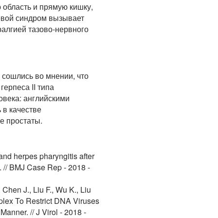
 область и прямую кишку,
евой синдром вызывает
ралгией тазово-нервного
сошлись во мнении, что
ерпеса II типа
овека: английскими
 в качестве
е простаты.
and herpes pharyngitis after
s. // BMJ Case Rep - 2018 -
Chen J., Liu F., Wu K., Liu
lex To Restrict DNA Viruses
nner. // J Virol - 2018 -