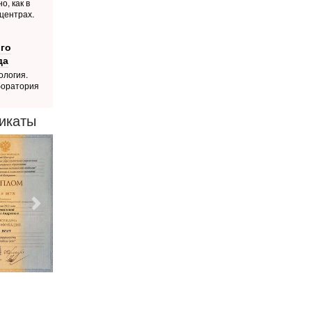
о, как в
центрах.
го
да
ология.
боратория
икаты
Следующий