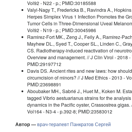
Vol92 - N22 - p.; PMID:30185588
Valyi-Nagy T., Fredericks B., Ravindra A., Hopkins
Herpes Simplex Virus 1 Infection Promotes the Gr
Tumor Cells in Three-Dimensional Uveal Melanoma C
Vol92 - N19 - p.; PMID:30045986
Ramirez-Fort MK., Zeng J., Feily A., Ramirez-Pach
Mayhew DL., Syed T., Cooper SL., Linden C., Gray
CS. Radiotherapy-induced reactivation of neurotr
Overview and management. // J Clin Virol - 2018 -
PMID:29197712
Davis DS. Ancient rites and new laws: how should 
circumcision of minors? // J Med Ethics - 2013 - Vo
PMID:23698891
Aboubaker MH., Sabrié J., Huet M., Koken M. Esta
tagged Vibrio aestuarianus strains for the analysis 
dynamics in the Pacific oyster, Crassostrea gigas. /
Vol164 - N3-4 - p.392-8; PMID:23583012
Автор —
врач-терапевт
Панкратов Сергей