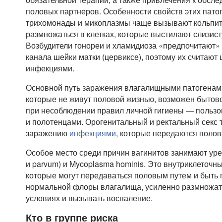
половых партнеров. Особенности свойств этих патог
трихомонады и микоплазмы чаще вызывают кольпиты
размножаться в клетках, которые выстилают слизис
Возбудители гонореи и хламидиоза «предпочитают» 
канала шейки матки (цервиксе), поэтому их считаю
инфекциями.
Основной путь заражения влагалищными патогенами
которые не живут половой жизнью, возможен бытов
при несоблюдении правил личной гигиены — польз
и полотенцами. Орогенитальный и ректальный секс 
заражению
инфекциями
, которые передаются поло
Особое место среди причин вагинитов занимают уре
и parvum) и Mycoplasma hominis. Это внутриклеточн
которые могут передаваться половым путем и быть
нормальной флоры влагалища, усиленно размножат
условиях и вызывать воспаление.
Кто в группе риска