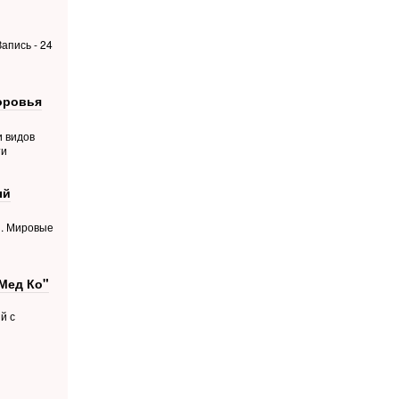
апись - 24
оровья
и видов
ти
ый
й. Мировые
Мед Ко"
й с