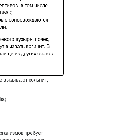
птивов, в том числе
(ВМС).
орые сопровождаются
ли.
евого пузыря, почек,
ут вызвать вагинит. В
алище из других очагов
е вызывают кольпит,
is);
рганизмов требует
едованию и лечению