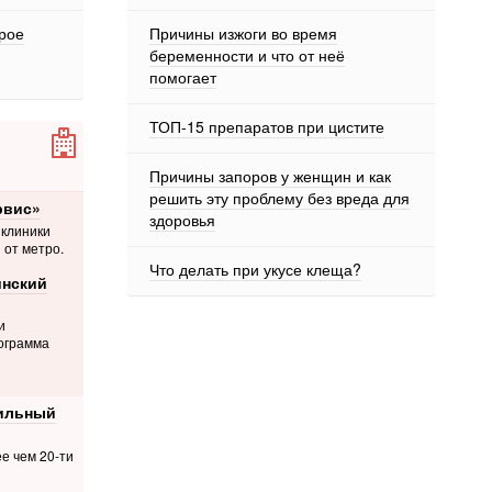
орое
Причины изжоги во время
беременности и что от неё
помогает
ТОП-15 препаратов при цистите
Причины запоров у женщин и как
решить эту проблему без вреда для
рвис»
здоровья
 клиники
 от метро.
Что делать при укусе клеща?
нский
и
ограмма
фильный
е чем 20-ти