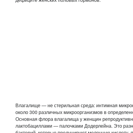
Влагалище — не стерильная среда: интимная микр
около 300 различных микроорганизмов в определен
Основная флора влагалища у женщин репродуктивн
лактобациллами — палочками Додерлейна. Это раз
бактерий, которые продуцируют молочную кислоту, 