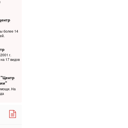
я
центр
ты более 14
ей.
тр
2001 г.
на 17 видов
 "Центр
ии"
омощи. На
ода