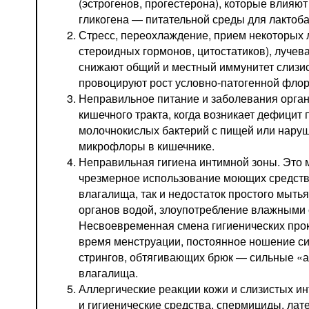
(эстрогенов, прогестерона), которые влияют
гликогена — питательной среды для лактоб
Стресс, переохлаждение, прием некоторых л
стероидных гормонов, цитостатиков), лучев
снижают общий и местный иммунитет слизи
провоцируют рост условно-патогенной фло
Неправильное питание и заболевания орган
кишечного тракта, когда возникает дефицит
молочнокислых бактерий с пищей или нару
микрофлоры в кишечнике.
Неправильная гигиена интимной зоны. Это 
чрезмерное использование моющих средств
влагалища, так и недостаток простого мыт
органов водой, злоупотребление влажными
Несвоевременная смена гигиенических прок
время менструации, постоянное ношение си
стрингов, обтягивающих брюк — сильные «
влагалища.
Аллергические реакции кожи и слизистых и
и гигиенические средства, спермициды, лат