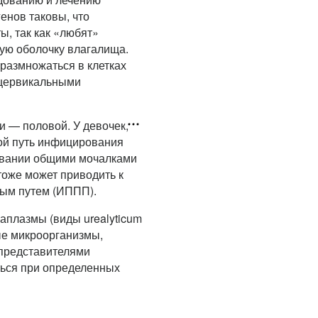
енов таковы, что
, так как «любят»
тую оболочку влагалища.
размножаться в клетках
т цервикальными
 — половой. У девочек,
ой путь инфицирования
овании общими мочалками
тоже может приводить к
вым путем (ИППП).
аплазмы (виды urealyticum
ые микроорганизмы,
 представителями
ься при определенных