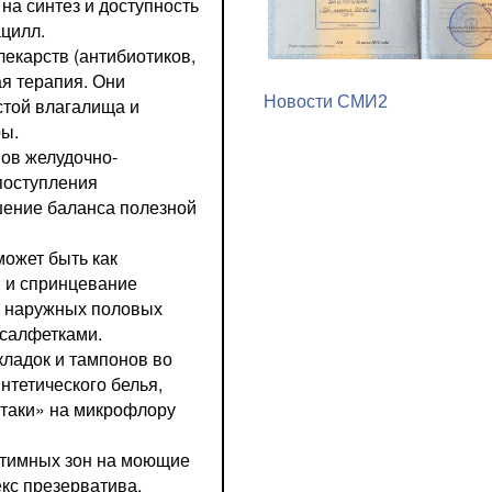
 на синтез и доступность
ацилл.
екарств (антибиотиков,
Новости СМИ2
ая терапия. Они
стой влагалища и
ры.
ов желудочно-
 поступления
шение баланса полезной
может быть как
 и спринцевание
ья наружных половых
 салфетками.
ладок и тампонов во
нтетического белья,
атаки» на микрофлору
нтимных зон на моющие
екс презерватива.