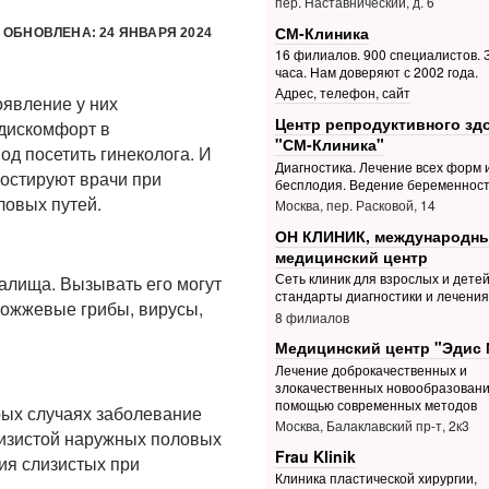
пер. Наставнический, д. 6
СМ-Клиника
 ОБНОВЛЕНА: 24 ЯНВАРЯ 2024
16 филиалов. 900 специалистов. З
часа. Нам доверяют с 2002 года.
Адрес, телефон, сайт
явление у них
Центр репродуктивного зд
 дискомфорт в
"СМ-Клиника"
од посетить гинеколога. И
Диагностика. Лечение всех форм 
ностируют врачи при
бесплодия. Ведение беременнос
ловых путей.
Москва, пер. Расковой, 14
ОН КЛИНИК, международн
медицинский центр
Сеть клиник для взрослых и дете
алища. Вызывать его могут
стандарты диагностики и лечения
рожжевые грибы, вирусы,
8 филиалов
Медицинский центр "Эдис 
Лечение доброкачественных и
злокачественных новообразовани
помощью современных методов
ых случаях заболевание
Москва, Балаклавский пр-т, 2к3
лизистой наружных половых
Frau Klinik
ия слизистых при
Клиника пластической хирургии,