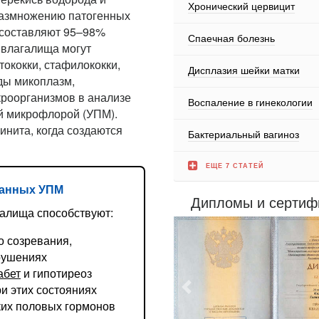
Хронический цервицит
размножению патогенных
 составляют 95–98%
Спаечная болезнь
влагалища могут
ококки, стафилококки,
Дисплазия шейки матки
ды микоплазм,
кроорганизмов в анализе
Воспаление в гинекологии
й микрофлорой (УПМ).
инита, когда создаются
Бактериальный вагиноз
ЕЩЕ 7 СТАТЕЙ
ванных УПМ
Дипломы и сертиф
алища способствуют:
о созревания,
арушениях
абет
и гипотиреоз
Предыдущий
и этих состояниях
ких половых гормонов