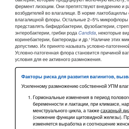
фермент лизоцим. Они препятствуют внедрению и 
возбудителей во влагалище. В норме лактобациллы
влагалищной флоры. Остальные 2–5% микрофлоры 
представлять бифидобактерии, фузобактерии, стрепт
энтеробактерии, грибки рода
Candida
, некоторые ви
коринебактерии, бактероиды и др.¹ Наличие этих ми
допустимо. Их принято называть условно-патогенно
Условно-патогенная флора становится причиной ваг
условия для ее активного размножения.
Факторы риска для развития вагинитов, выз
Усиленному размножению собственной УПМ влаг
Гормональные изменения в период половог
беременности и лактации, при климаксе, н
менструального цикла, а также
сахарный ди
(снижение функции щитовидной железы). Пр
изменяется выработка и соотношение женс