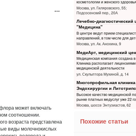
косметологии и женского здоровь
Москва, ул. Гиляровского, 55;
Подсосенский пер., 20А
Лечебно-диагностический 
"Медицина"
В центре ведут прием специалис
направлений, в том числе для дет
Москва, ул. Ак. Анохина, 9
МедиАрт, медицинский цен
Медицинская компания создана в 
Клиника располагает лицензиями 
медицинской деятельности
ул. Скульптора Мухиной, д. 14
Многопрофильная клиника
Эндохирургии и Литотрипс
Высокое качество медицинской п
рынке платных медуслуг уже 22 г
Москва, шоссе Энтузиастов, 62
офлора может включать
ном соотношении.
Похожие статьи
ого возраста представлена
ные виды молочнокислых
перекись водорода и