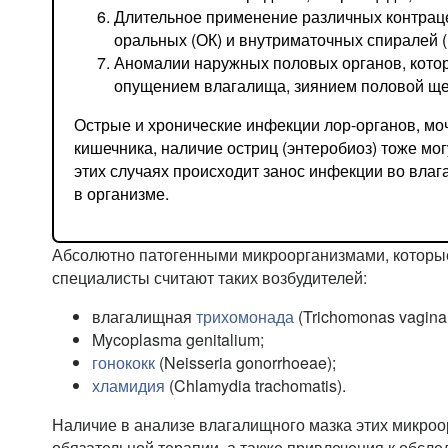
Длительное применение различных контраце
оральных (ОК) и внутриматочных спиралей 
Аномалии наружных половых органов, кот
опущением влагалища, зиянием половой ще
Острые и хронические инфекции лор-органов, моч
кишечника, наличие остриц (энтеробиоз) тоже мог
этих случаях происходит занос инфекции во влаг
в организме.
Абсолютно патогенными микроорганизмами, которы
специалисты считают таких возбудителей:
влагалищная
трихомонада
(Trichomonas vaginal
Mycoplasma genitalium;
гонококк
(Neisseria gonorrhoeae);
хламидия
(Chlamydia trachomatis).
Наличие в анализе влагалищного мазка этих микроо
обязательной терапии, а также привлечения к обсл