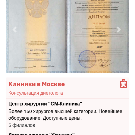
Предыдущий
Следу
Клиники в Москве
Консультация диетолога
Центр хирургии "СМ-Клиника"
Более 150 хирургов высшей категории. Новейшее
оборудование. Доступные цены.
5 филиалов
Детская клиника "Фэнтези"