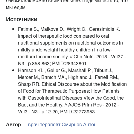
близких как можно внимательнее. Ведь мы есть то, что
мы едим.
Источники
Fatima S., Malkova D., Wright C., Gerasimidis K.
Impact of therapeutic food compared to oral
nutritional supplements on nutritional outcomes in
mildly underweight healthy children in a low-
medium income society. // Clin Nutr - 2018 - Vol37 -
N3 - p.858-863; PMID:28343801
Harrison KL., Geller G., Marshall P., Tilburt J.,
Mercer M., Brinich MA., Highland J., Farrell RM.,
Sharp RR. Ethical Discourse about the Modification
of Food for Therapeutic Purposes: How Patients
with Gastrointestinal Diseases View the Good, the
Bad, and the Healthy. // AJOB Prim Res - 2012 -
Vol3 - N3 - p.12-20; PMID:22773953
Автор —
врач-терапевт
Смирнов Антон