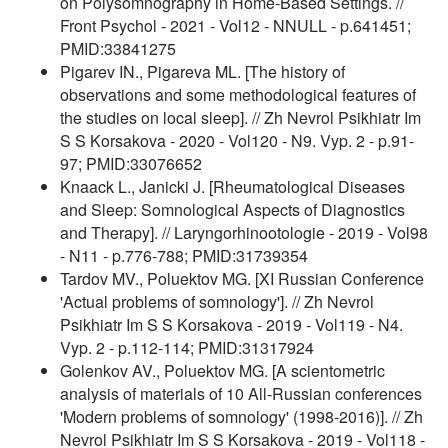
on Polysomnography in Home-Based Settings. //
Front Psychol - 2021 - Vol12 - NNULL - p.641451;
PMID:33841275
Pigarev IN., Pigareva ML. [The history of
observations and some methodological features of
the studies on local sleep]. // Zh Nevrol Psikhiatr Im
S S Korsakova - 2020 - Vol120 - N9. Vyp. 2 - p.91-
97; PMID:33076652
Knaack L., Janicki J. [Rheumatological Diseases
and Sleep: Somnological Aspects of Diagnostics
and Therapy]. // Laryngorhinootologie - 2019 - Vol98
- N11 - p.776-788; PMID:31739354
Tardov MV., Poluektov MG. [XI Russian Conference
'Actual problems of somnology']. // Zh Nevrol
Psikhiatr Im S S Korsakova - 2019 - Vol119 - N4.
Vyp. 2 - p.112-114; PMID:31317924
Golenkov AV., Poluektov MG. [A scientometric
analysis of materials of 10 All-Russian conferences
'Modern problems of somnology' (1998-2016)]. // Zh
Nevrol Psikhiatr Im S S Korsakova - 2019 - Vol118 -