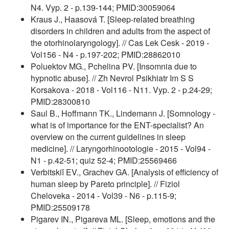
N4. Vyp. 2 - p.139-144; PMID:30059064
Kraus J., Haasová T. [Sleep-related breathing
disorders in children and adults from the aspect of
the otorhinolaryngology]. // Cas Lek Cesk - 2019 -
Vol156 - N4 - p.197-202; PMID:28862010
Poluektov MG., Pchelina PV. [Insomnia due to
hypnotic abuse]. // Zh Nevrol Psikhiatr Im S S
Korsakova - 2018 - Vol116 - N11. Vyp. 2 - p.24-29;
PMID:28300810
Saul B., Hoffmann TK., Lindemann J. [Somnology -
what is of importance for the ENT-specialist? An
overview on the current guidelines in sleep
medicine]. // Laryngorhinootologie - 2015 - Vol94 -
N1 - p.42-51; quiz 52-4; PMID:25569466
Verbitskiĭ EV., Grachev GA. [Analysis of efficiency of
human sleep by Pareto principle]. // Fiziol
Cheloveka - 2014 - Vol39 - N6 - p.115-9;
PMID:25509178
Pigarev IN., Pigareva ML. [Sleep, emotions and the