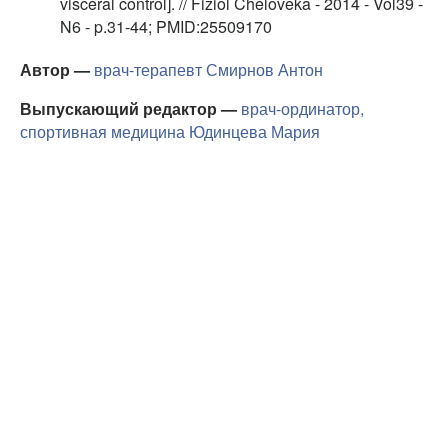
visceral control]. // Fiziol Cheloveka - 2014 - Vol39 -
N6 - p.31-44; PMID:25509170
Автор —
врач-терапевт
Смирнов Антон
Выпускающий редактор —
врач-ординатор,
спортивная медицина
Юдинцева Мария