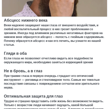
Абсцесс нижнего века
Веки надежно защищают наши глаза от внешнего воздействия, и
любой воспалительный процесс в них грозит проблемами со
зрением. Иногда под влиянием различных негативных факторов на
нижнем веке образуется абсцесс – полость с гнойным содержимым.
Почему образуется абсцесс и как его лечить, вы узнаете из нашей
статьи.
Гляди в оба
Если глаза не позволяют отчетливо видеть все подробности
окружающего мира, необходимо заняться коррекцией зрения
Не в бровь, а в глаз
При травме глаза в первую очередь страдает его оптический
инструмент — роговица и стекловидное тело. Самые же тяжелые
последствия связаны с повреждением сетчатки или зрительного
нерва.
Оптимальная защита для глаз
Трудно и страшно представить себе жизнь без возможности видеть.
Только с возрастом люди начинают ощущать, какой большой
нагрузке подвергаются глаза каждый день. У пожилых людей часто