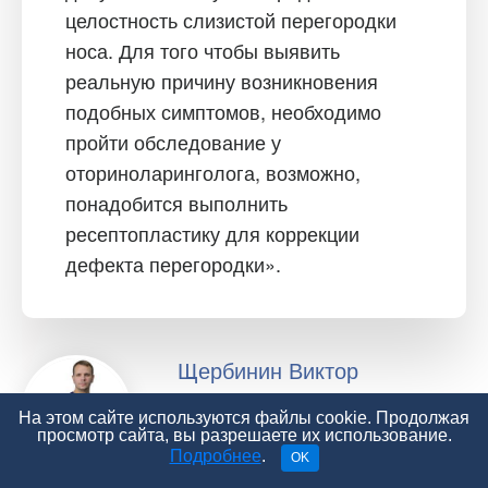
целостность слизистой перегородки
носа. Для того чтобы выявить
реальную причину возникновения
подобных симптомов, необходимо
пройти обследование у
оториноларинголога, возможно,
понадобится выполнить
ресептопластику для коррекции
дефекта перегородки».
Щербинин Виктор
Сергеевич
На этом сайте используются файлы cookie. Продолжая
просмотр сайта, вы разрешаете их использование.
Пластический хирург
Подробнее
.
OK
Больница 83 ФНКЦ ФМБА