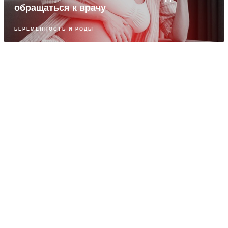
обращаться к врачу
БЕРЕМЕННОСТЬ И РОДЫ
ПАРТНЕРСКИЙ МАТЕРИАЛ
Почему турецкая стоматология популярна
у россиян
СТОМАТОЛОГИЯ
ПАРТНЕРСКИЙ МАТЕРИАЛ
Базальная имплантация – скажи «нет»
синус-лифтингу