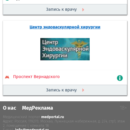
Запись к врачу
Центр эндоваскулярной хирургии
Проспект Вернадского
Запись к врачу
О нас
МедРеклама
18+
Медицинский портал
medportal.ru
.
Адрес: Россия, 119270, Москва, Лужнецкая набережная, д. 2/4, стр.1, этаж
2, помещение I, комната 18