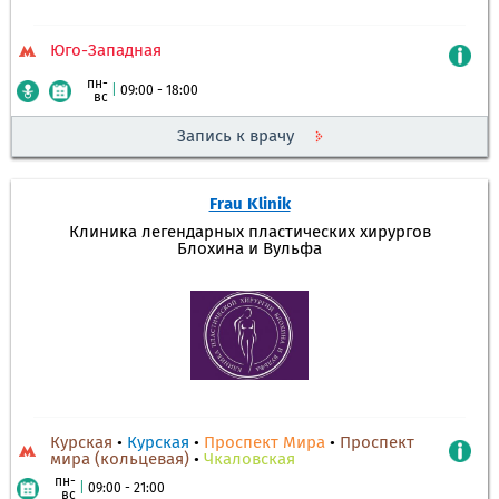
Юго-Западная
пн-
|
09:00 - 18:00
вс
Запись к врачу
Frau Klinik
Клиника легендарных пластических хирургов
Блохина и Вульфа
Курская
•
Курская
•
Проспект Мира
•
Проспект
мира (кольцевая)
•
Чкаловская
пн-
|
09:00 - 21:00
вс