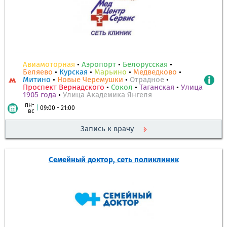
Авиамоторная
•
Аэропорт
•
Белорусская
•
Беляево
•
Курская
•
Марьино
•
Медведково
•
Митино
•
Новые Черемушки
•
Отрадное
•
Проспект Вернадского
•
Сокол
•
Таганская
•
Улица
1905 года
•
Улица Академика Янгеля
пн-
|
09:00 - 21:00
вс
Запись к врачу
Семейный доктор, сеть поликлиник