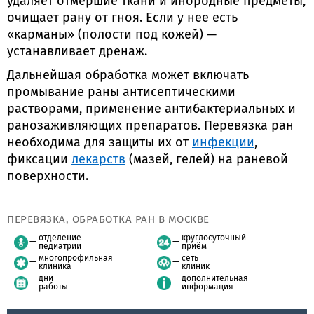
удаляет отмершие ткани и инородные предметы,
очищает рану от гноя. Если у нее есть
«карманы» (полости под кожей) —
устанавливает дренаж.
Дальнейшая обработка может включать
промывание раны антисептическими
растворами, применение антибактериальных и
ранозаживляющих препаратов. Перевязка ран
необходима для защиты их от
инфекции
,
фиксации
лекарств
(мазей, гелей) на раневой
поверхности.
ПЕРЕВЯЗКА, ОБРАБОТКА РАН В МОСКВЕ
отделение
круглосуточный
педиатрии
приём
многопрофильная
сеть
клиника
клиник
дни
дополнительная
работы
информация