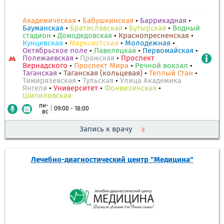
Академическая
•
Бабушкинская
•
Баррикадная
•
Бауманская
•
Братиславская
•
Бутырская
•
Водный
стадион
•
Домодедовская
•
Краснопресненская
•
Кунцевская
•
Марксистская
•
Молодежная
•
Октябрьское поле
•
Павелецкая
•
Первомайская
•
Полежаевская
•
Пражская
•
Проспект
Вернадского
•
Проспект Мира
•
Речной вокзал
•
Таганская
•
Таганская (кольцевая)
•
Теплый Стан
•
Тимирязевская
•
Тульская
•
Улица Академика
Янгеля
•
Университет
•
Фонвизинская
•
Шипиловская
пн-
|
09:00 - 18:00
вс
Запись к врачу
Лечебно-диагностический центр "Медицина"