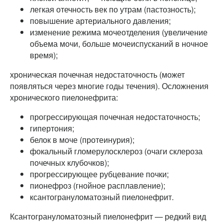
легкая отечность век по утрам (пастозность);
повышение артериального давления;
изменение режима мочеотделения (увеличение
объема мочи, больше мочеиспусканий в ночное
время);
хроническая почечная недостаточность (может
появляться через многие годы течения). Осложнения
хронического пиелонефрита:
прогрессирующая почечная недостаточность;
гипертония;
белок в моче (протеинурия);
фокальный гломерулосклероз (очаги склероза
почечных клубочков);
прогрессирующее рубцевание почки;
пионефроз (гнойное расплавление);
ксантогрануломатозный пиелонефрит.
Ксантогрануломатозный пиелонефрит — редкий вид