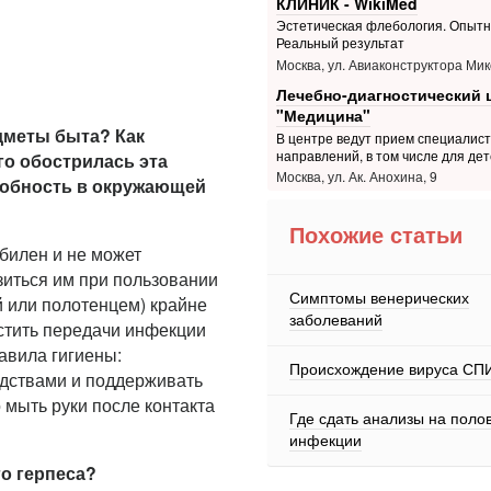
КЛИНИК - WikiMed
Эстетическая флебология. Опытн
Реальный результат
Москва, ул. Авиаконструктора Мик
Лечебно-диагностический 
"Медицина"
дметы быта? Как
В центре ведут прием специалис
направлений, в том числе для дет
го обострилась эта
Москва, ул. Ак. Анохина, 9
собность в окружающей
Похожие статьи
билен и не может
зиться им при пользовании
Симптомы венерических
 или полотенцем) крайне
заболеваний
устить передачи инфекции
авила гигиены:
Происхождение вируса СП
дствами и поддерживать
 мыть руки после контакта
Где сдать анализы на поло
инфекции
о герпеса?