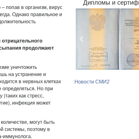
Дипломы и сертиф
– попав в организм, вирус
сегда. Однако правильное и
должительность
Предыдущий
и отрицательного
высыпания продолжают
изме уничтожить
Новости СМИ2
шь на устранение и
ходится в нервных клетках
е определяться. Но при
(таких как стресс,
угие), инфекция может
количестве, могут быть
й системы, поэтому в
а-иммунолога.