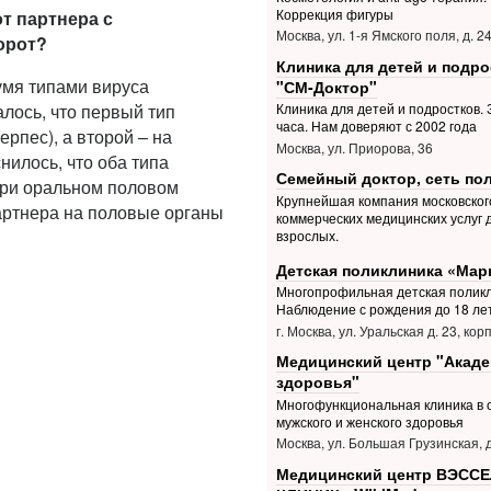
Коррекция фигуры
т партнера с
Москва, ул. 1-я Ямского поля, д. 2
орот?
Клиника для детей и подро
умя типами вируса
"СМ-Доктор"
алось, что первый тип
Клиника для детей и подростков. З
часа. Нам доверяют с 2002 года
рпес), а второй – на
Москва, ул. Приорова, 36
нилось, что оба типа
Семейный доктор, сеть по
 при оральном половом
Крупнейшая компания московског
партнера на половые органы
коммерческих медицинских услуг 
взрослых.
Детская поликлиника «Мар
Многопрофильная детская поликл
Наблюдение с рождения до 18 ле
г. Москва, ул. Уральская д. 23, корп
Медицинский центр "Акад
здоровья"
Многофункциональная клиника в 
мужского и женского здоровья
Москва, ул. Большая Грузинская, д
Медицинский центр ВЭССЕ