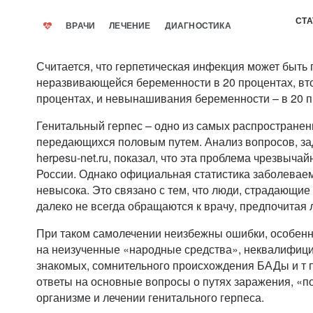
СТА
ВРАЧИ
ЛЕЧЕНИЕ
ДИАГНОСТИКА
Считается, что герпетическая инфекция может быть
неразвивающейся беременности в 20 процентах, вто
процентах, и невынашивания беременности – в 20 п
Генитальный герпес – одно из самых распространен
передающихся половым путем. Анализ вопросов, за
herpesu-net.ru, показал, что эта проблема чрезвыча
России. Однако официальная статистика заболевае
невысока. Это связано с тем, что люди, страдающие
далеко не всегда обращаются к врачу, предпочитая 
При таком самолечении неизбежны ошибки, особенно
на неизученные «народные средства», неквалифиц
знакомых, сомнительного происхождения БАДы и т п
ответы на основные вопросы о путях заражения, «п
организме и лечении генитального герпеса.