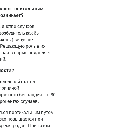
болеет генитальным
возникает?
ьшинстве случаев
возбудитель как бы
(жены) вирус не
 Решающую роль в их
орая в норме подавляет
ий.
ности?
отдельной статьи.
 причиной
ричного бесплодия – в 60
роцентах случаев.
ться вертикальным путем –
езко повышается при
время родов. При таком