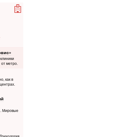
а
рвис»
 клиники
 от метро.
о, как в
центрах.
ый
й. Мировые
 Трихология.