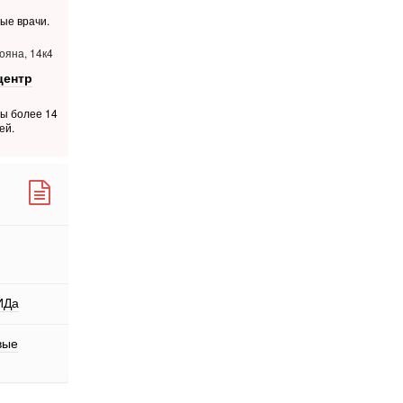
ые врачи.
ояна, 14к4
центр
ты более 14
ей.
ИДа
вые