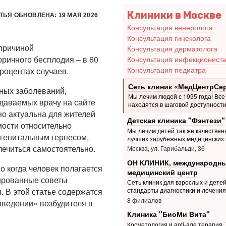
Клиники в Москве
ТЬЯ ОБНОВЛЕНА: 19 МАЯ 2026
Консультация венеролога
Консультация гинеколога
 причиной
Консультация дерматолога
ричного бесплодия – в 60
Консультация инфекционист
Консультация педиатра
роцентах случаев.
Сеть клиник «МедЦентрСе
ных заболеваний,
Мы лечим людей с 1995 года! Все
даваемых врачу на сайте
находятся в шаговой доступности
йно актуальна для жителей
Детская клиника "Фэнтези"
мости относительно
Мы лечим детей так же качественн
 генитальным герпесом,
лучших зарубежных медицинских 
лечиться самостоятельно.
Москва, ул. Гарибальди, 36
ОН КЛИНИК, международн
 когда человек полагается
медицинский центр
ированные советы
Сеть клиник для взрослых и дете
. В этой статье содержатся
стандарты диагностики и лечения
8 филиалов
оведении» возбудителя в
Клиника "БиоМи Вита"
Косметология и anti-age терапия.