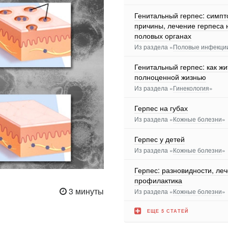
Генитальный герпес: симпт
причины, лечение герпеса 
половых органах
Из раздела «
Половые инфекци
Генитальный герпес: как жи
полноценной жизнью
Из раздела «
Гинекология
»
Герпес на губах
Из раздела «
Кожные болезни
»
Герпес у детей
Из раздела «
Кожные болезни
»
Герпес: разновидности, ле
профилактика
3 минуты
Из раздела «
Кожные болезни
»
ЕЩЕ 5 СТАТЕЙ