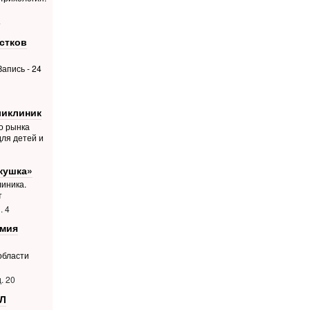
4
стков
апись - 24
ликлиник
о рынка
для детей и
кушка»
иника.
т
. 4
емия
области
. 20
Л