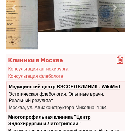
Предыдущий
Следу
Клиники в Москве
Консультация ангиохирурга
Консультация флеболога
Медицинский центр ВЭССЕЛ КЛИНИК - WikiMed
Эстетическая флебология. Опытные врачи.
Реальный результат
Москва, ул. Авиаконструктора Микояна, 14к4
Многопрофильная клиника "Центр
Эндохирургии и Литотрипсии"
Высокое качество медицинской помощи. На рынке
платных медуслуг уже 22 года
Москва, шоссе Энтузиастов, 62