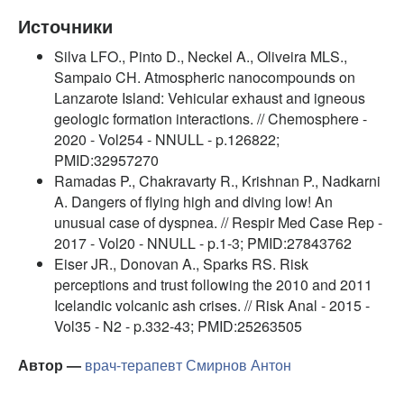
Источники
Silva LFO., Pinto D., Neckel A., Oliveira MLS.,
Sampaio CH. Atmospheric nanocompounds on
Lanzarote Island: Vehicular exhaust and igneous
geologic formation interactions. // Chemosphere -
2020 - Vol254 - NNULL - p.126822;
PMID:32957270
Ramadas P., Chakravarty R., Krishnan P., Nadkarni
A. Dangers of flying high and diving low! An
unusual case of dyspnea. // Respir Med Case Rep -
2017 - Vol20 - NNULL - p.1-3; PMID:27843762
Eiser JR., Donovan A., Sparks RS. Risk
perceptions and trust following the 2010 and 2011
Icelandic volcanic ash crises. // Risk Anal - 2015 -
Vol35 - N2 - p.332-43; PMID:25263505
Автор —
врач-терапевт
Смирнов Антон