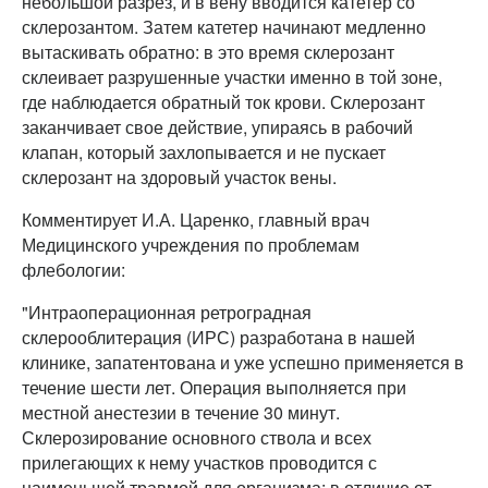
небольшой разрез, и в вену вводится катетер со
склерозантом. Затем катетер начинают медленно
вытаскивать обратно: в это время склерозант
склеивает разрушенные участки именно в той зоне,
где наблюдается обратный ток крови. Склерозант
заканчивает свое действие, упираясь в рабочий
клапан, который захлопывается и не пускает
склерозант на здоровый участок вены.
Комментирует И.А. Царенко, главный врач
Медицинского учреждения по проблемам
флебологии:
"Интраоперационная ретроградная
склерооблитерация (ИРС) разработана в нашей
клинике, запатентована и уже успешно применяется в
течение шести лет. Операция выполняется при
местной анестезии в течение 30 минут.
Склерозирование основного ствола и всех
прилегающих к нему участков проводится с
наименьшей травмой для организма: в отличие от