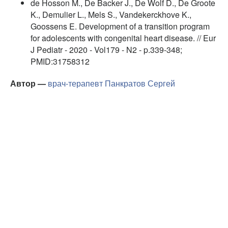
de Hosson M., De Backer J., De Wolf D., De Groote
K., Demulier L., Mels S., Vandekerckhove K.,
Goossens E. Development of a transition program
for adolescents with congenital heart disease. // Eur
J Pediatr - 2020 - Vol179 - N2 - p.339-348;
PMID:31758312
Автор —
врач-терапевт
Панкратов Сергей