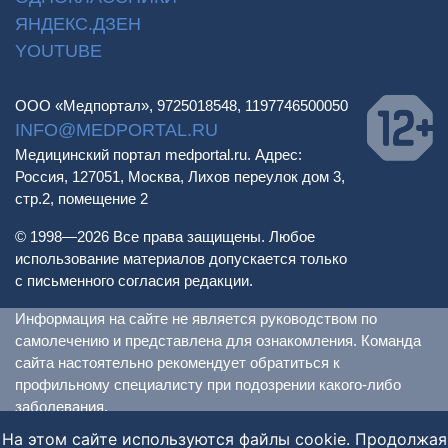
ЯНДЕКС.ДЗЕН
YOUTUBE
ООО «Медпортал», 9725018548, 1197746500050
INFO@MEDPORTAL.RU
Медицинский портал medportal.ru. Адрес:
Россия, 127051, Москва, Лихов переулок дом 3,
стр.2, помещение 2
© 1998—2026 Все права защищены. Любое
использование материалов допускается только
с письменного согласия редакции.
Информация на сайте не является руководством по
самолечению и представлена для ознакомления. Команда
сайта настоятельно рекомендует обратиться к
профильному специалисту при подозрении какого-либо
заболевания.
ИМЕЮТСЯ ПРОТИВОПОКАЗАНИЯ. НЕОБХОДИМА
На этом сайте используются файлы cookie. Продолжая