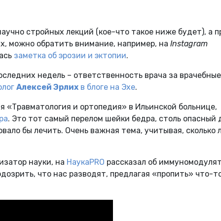
аучно стройных лекций (кое-что такое ниже будет), а п
х, можно обратить внимание, например, на
Instagram
лась
заметка об эрозии и эктопии
.
оследних недель – ответственность врача за врачебные
олог
Алексей Эрлих
в блоге на Эхе
.
ия «Травматология и ортопедия» в Ильинской больнице,
ра
. Это тот самый перелом шейки бедра, столь опасный 
довало бы лечить. Очень важная тема, учитывая, сколько
ризатор науки, на
НаукаPRO
рассказал об иммуномодулят
одозрить, что нас разводят, предлагая «пропить» что-т