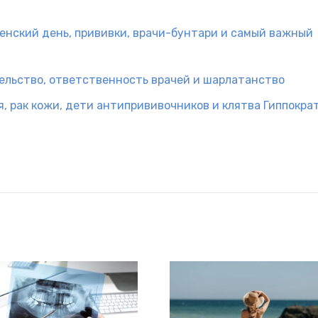
женский день, прививки, врачи-бунтари и самый важный
тельство, ответственность врачей и шарлатанство
я, рак кожи, дети антипрививочников и клятва Гиппокра