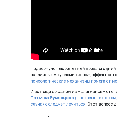
Подвернулся любопытный прошлогодний м
различных «фуфломицинов», эффект кото
психологические механизмы помогают мо
И вот еще об одном из «флагманов» оте
Татьяна Румянцева
рассказывает о том,
случаях следует лечиться
. Этот вопрос 