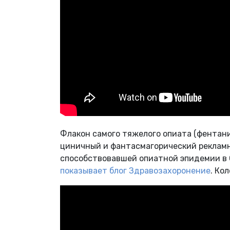
Флакон самого тяжелого опиата (фентани
циничный и фантасмагорический рекламн
способствовавшей опиатной эпидемии в
показывает блог Здравозахоронение
. Ко