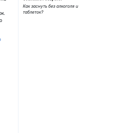
Как заснуть без алкоголя и
таблеток?
к.
о
о