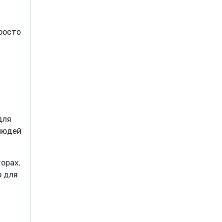
росто
для
 людей
орах.
о для