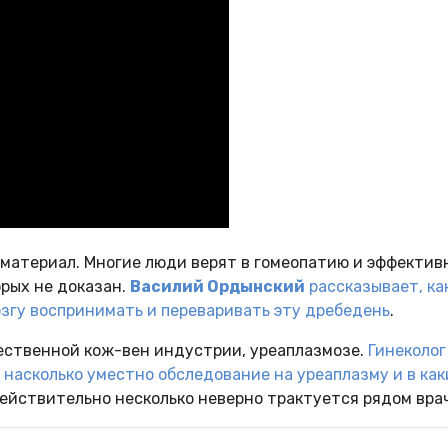
атериал. Многие люди верят в гомеопатию и эффектив
рых не доказан.
Василий Ордынский
рассказывает, ка
згу воспринимать и переваривать эту дребедень
.
чественной кож-вен индустрии, уреаплазмозе.
Гинеколог
 насколько уместно обследование на уреаплазму и в как
действительно несколько неверно трактуется рядом вра