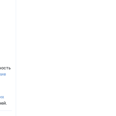
ность
кие
их
чей.