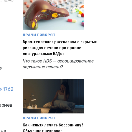
, 12:45
ВРАЧИ ГОВОРЯТ
Врач-гепатолог рассказала о скрытых
рисках для печени при приеме
«натуральных» БАДов
Что такое HDS — ассоциированное
поражение печени?
ду
1762
ариев
ВРАЧИ ГОВОРЯТ
е
Как нельзя лечить бессонницу?
 на
Объясняет невролог