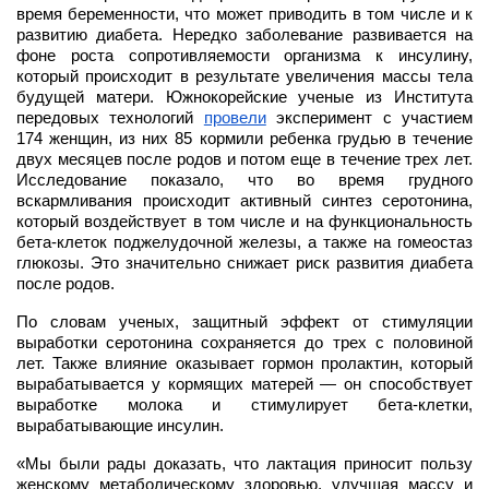
время беременности, что может приводить в том числе и к 
развитию диабета. Нередко заболевание развивается на 
фоне роста сопротивляемости организма к инсулину, 
который происходит в результате увеличения массы тела 
будущей матери. Южнокорейские ученые из Института 
передовых технологий 
провели
 эксперимент с участием 
174 женщин, из них 85 кормили ребенка грудью в течение 
двух месяцев после родов и потом еще в течение трех лет. 
Исследование показало, что во время грудного 
вскармливания происходит активный синтез серотонина, 
который воздействует в том числе и на функциональность 
бета-клеток поджелудочной железы, а также на гомеостаз 
глюкозы. Это значительно снижает риск развития диабета 
после родов.
По словам ученых, защитный эффект от стимуляции 
выработки серотонина сохраняется до трех с половиной 
лет. Также влияние оказывает гормон пролактин, который 
вырабатывается у кормящих матерей — он способствует 
выработке молока и стимулирует бета-клетки, 
вырабатывающие инсулин.
«Мы были рады доказать, что лактация приносит пользу 
женскому метаболическому здоровью, улучшая массу и 