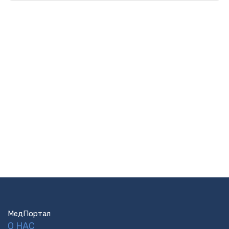
МедПортал
О НАС