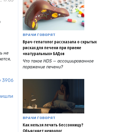
, 17:05
ь
ВРАЧИ ГОВОРЯТ
Врач-гепатолог рассказала о скрытых
рисках для печени при приеме
ь не
«натуральных» БАДов
аются,
Что такое HDS — ассоциированное
поражение печени?
3906
ришли
ВРАЧИ ГОВОРЯТ
Как нельзя лечить бессонницу?
Объясняет невролог