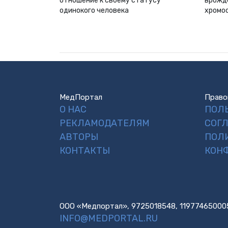
отношение к своему статусу
врожд
одинокого человека
хромо
МедПортал
Право
О НАС
ПОЛ
РЕКЛАМОДАТЕЛЯМ
СОГ
АВТОРЫ
ПОЛ
КОНТАКТЫ
КОН
ООО «Медпортал», 9725018548, 11977465000
INFO@MEDPORTAL.RU