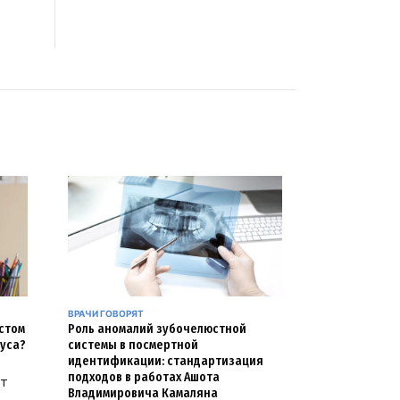
ВРАЧИ ГОВОРЯТ
естом
Роль аномалий зубочелюстной
уса?
системы в посмертной
идентификации: стандартизация
подходов в работах Ашота
ут
Владимировича Камаляна