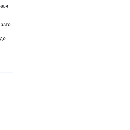
овья
лазго
 до