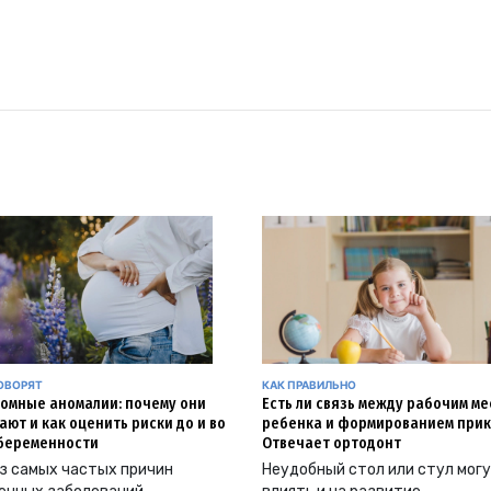
ОВОРЯТ
КАК ПРАВИЛЬНО
омные аномалии: почему они
Есть ли связь между рабочим м
ают и как оценить риски до и во
ребенка и формированием прик
беременности
Отвечает ортодонт
з самых частых причин
Неудобный стол или стул мог