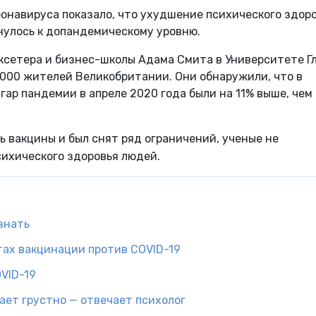
ронавируса показало, что ухудшение психического здор
рнулось к допандемическому уровню.
ксетера и бизнес-школы Адама Смита в Университете Г
 000 жителей Великобритании. Они обнаружили, что в
гар пандемии в апреле 2020 года были на 11% выше, чем
сь вакцины и был снят ряд ограничений, ученые не
ихического здоровья людей.
знать
тах вакцинации против COVID-19
VID-19
ает грустно — отвечает психолог