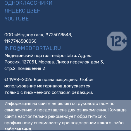
ОДНОКЛАССНИКИ
ЯНДЕКС.ДЗЕН
YOUTUBE
ООО «Медпортал», 9725018548,
1197746500050
INFO@MEDPORTAL.RU
Медицинский портал medportal.ru. Адрес:
Россия, 127051, Москва, Лихов переулок дом 3,
стр.2, помещение 2
© 1998—2026 Все права защищены. Любое
использование материалов допускается
только с письменного согласия редакции.
Информация на сайте не является руководством по
самолечению и представлена для ознакомления. Команда
сайта настоятельно рекомендует обратиться к
профильному специалисту при подозрении какого-либо
заболевания.