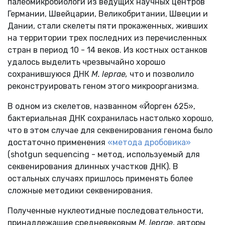
палеомикробиологи из ведущих научных центров
Германии, Швейцарии, Великобритании, Швеции и
Дании, стали скелеты пяти прокаженных, живших
на территории трех последних из перечисленных
стран в период 10 - 14 веков. Из костных останков
удалось выделить чрезвычайно хорошо
сохранившуюся ДНК
M. leprae,
что и позволило
реконструировать геном этого микроорганизма.
В одном из скелетов, названном «Йорген 625»,
бактериальная ДНК сохранилась настолько хорошо,
что в этом случае для секвенирования генома было
достаточно применения
«метода дробовика»
(shotgun sequencing - метод, используемый для
секвенирования длинных участков ДНК). В
остальных случаях пришлось применять более
сложные методики секвенирования.
Полученные нуклеотидные последовательности,
принадлежащие средневековым
M. leprae
, авторы