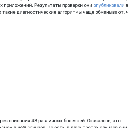
ых приложений. Результаты проверки они
опубликовали
то такие диагностические алгоритмы чаще обманывают, 
ез описания 48 различных болезней. Оказалось, что
нем в 36% случаев. То есть, в двух третях случаев они