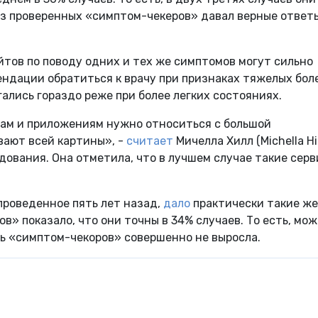
з проверенных «симптом-чекеров» давал верные ответ
йтов по поводу одних и тех же симптомов могут сильно
ендации обратиться к врачу при признаках тяжелых бол
гались гораздо реже при более легких состояниях.
йтам и приложениям нужно относиться с большой
вают всей картины», -
считает
Мичелла Хилл (Michella Hil
дования. Она отметила, что в лучшем случае такие сер
проведенное пять лет назад,
дало
практически такие же
в» показало, что они точны в 34% случаев. То есть, мо
ть «симптом-чекоров» совершенно не выросла.