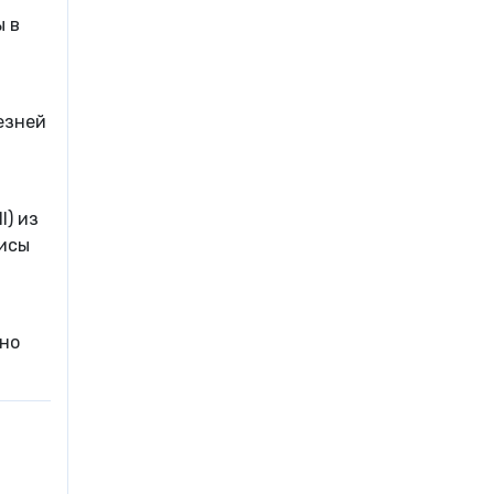
ы в
езней
l) из
висы
жно