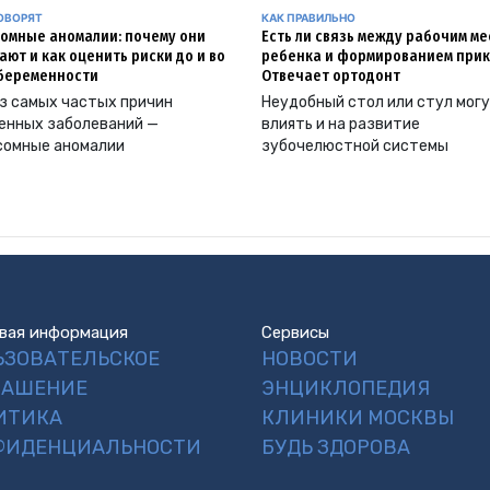
ОВОРЯТ
КАК ПРАВИЛЬНО
омные аномалии: почему они
Есть ли связь между рабочим м
ают и как оценить риски до и во
ребенка и формированием прик
беременности
Отвечает ортодонт
з самых частых причин
Неудобный стол или стул мог
енных заболеваний —
влиять и на развитие
сомные аномалии
зубочелюстной системы
вая информация
Сервисы
ЬЗОВАТЕЛЬСКОЕ
НОВОСТИ
ЛАШЕНИЕ
ЭНЦИКЛОПЕДИЯ
ИТИКА
КЛИНИКИ МОСКВЫ
ФИДЕНЦИАЛЬНОСТИ
БУДЬ ЗДОРОВА