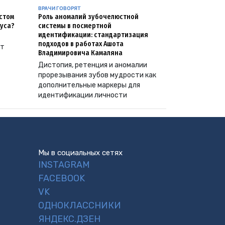
ВРАЧИ ГОВОРЯТ
естом
Роль аномалий зубочелюстной
уса?
системы в посмертной
идентификации: стандартизация
подходов в работах Ашота
ут
Владимировича Камаляна
Дистопия, ретенция и аномалии
прорезывания зубов мудрости как
дополнительные маркеры для
идентификации личности
Мы в социальных сетях
INSTAGRAM
FACEBOOK
VK
ОДНОКЛАССНИКИ
ЯНДЕКС.ДЗЕН