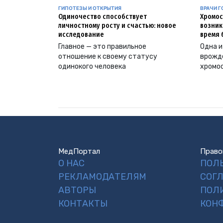
ГИПОТЕЗЫ И ОТКРЫТИЯ
ВРАЧИ Г
Одиночество способствует
Хромос
личностному росту и счастью: новое
возник
исследование
время 
Главное — это правильное
Одна и
отношение к своему статусу
врожд
одинокого человека
хромо
МедПортал
Право
О НАС
ПОЛ
РЕКЛАМОДАТЕЛЯМ
СОГ
АВТОРЫ
ПОЛ
КОНТАКТЫ
КОН