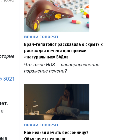
, 10:45
ВРАЧИ ГОВОРЯТ
Врач-гепатолог рассказала о скрытых
рисках для печени при приеме
которые
«натуральных» БАДов
Что такое HDS — ассоциированное
поражение печени?
3021
нет.
ые
ВРАЧИ ГОВОРЯТ
Как нельзя лечить бессонницу?
рые
Объясняет невролог