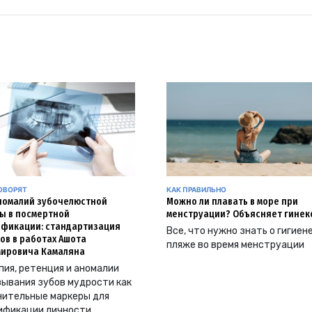
ОВОРЯТ
КАК ПРАВИЛЬНО
номалий зубочелюстной
Можно ли плавать в море при
ы в посмертной
менструации? Объясняет гинек
фикации: стандартизация
Все, что нужно знать о гигиен
ов в работах Ашота
пляже во время менструации
ировича Камаляна
ия, ретенция и аномалии
ывания зубов мудрости как
нительные маркеры для
ификации личности