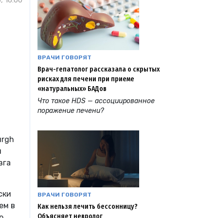
, 16:00
ВРАЧИ ГОВОРЯТ
Врач-гепатолог рассказала о скрытых
рисках для печени при приеме
«натуральных» БАДов
Что такое HDS — ассоциированное
поражение печени?
urgh
н
зга
ски
ВРАЧИ ГОВОРЯТ
ем в
Как нельзя лечить бессонницу?
Объясняет невролог
ю