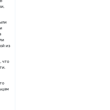
 В
ки,
были
ти
а
ли
кой из
, что
ти.
то
льцам