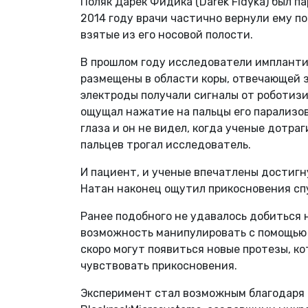
Поляк Дарек Фидика (Darek Fidyka) был п
2014 году врачи частично вернули ему по
взятые из его носовой полости.
В прошлом году исследователи имплантир
размещены в области коры, отвечающей з
электроды получали сигналы от роботиз
ощущал нажатие на пальцы его парализов
глаза и он не видел, когда ученые дотра
пальцев трогал исследователь.
И пациент, и ученые впечатлены достигн
Натан наконец ощутил прикосновения спу
Ранее подобного не удавалось добиться 
возможность манипулировать с помощью 
скоро могут появиться новые протезы, к
чувствовать прикосновения.
Эксперимент стал возможным благодаря