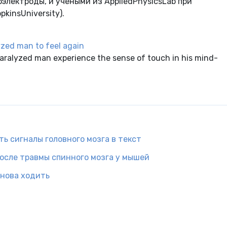
электроды, и учеными из AppliedPhysicsLab при
insUniversity).
lyzed man to feel again
a paralyzed man experience the sense of touch in his mind-
ь сигналы головного мозга в текст
после травмы спинного мозга у мышей
снова ходить