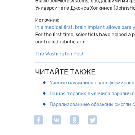
BlackrockMicrosystems, создавшими микро
Университете Джонса Хопкинса (JohnsHopk
Источник:
In a medical first, brain implant allows para
For the first time, scientists have helped 
controlled robotic arm.
The Washington Post
ЧИТАЙТЕ ТАКЖЕ
Ученые научились трансформироват
Генная терапия вылечила паралич 
Парализованные обезьяны смогли 