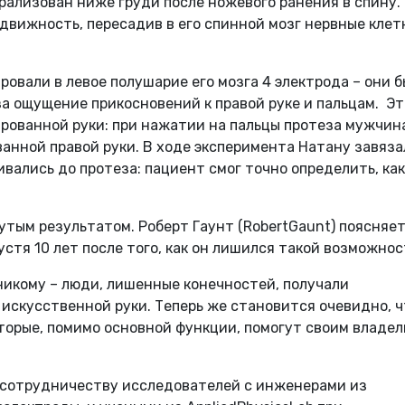
арализован ниже груди после ножевого ранения в спину.
движность, пересадив в его спинной мозг нервные клет
овали в левое полушарие его мозга 4 электрода – они 
а ощущение прикосновений к правой руке и пальцам. Э
ированной руки: при нажатии на пальцы протеза мужчин
анной правой руки. В ходе эксперимента Натану завяза
гивались до протеза: пациент смог точно определить, ка
утым результатом. Роберт Гаунт (RobertGaunt) поясняет
стя 10 лет после того, как он лишился такой возможнос
никому – люди, лишенные конечностей, получали
искусственной руки. Теперь же становится очевидно, ч
оторые, помимо основной функции, помогут своим владе
 сотрудничеству исследователей с инженерами из