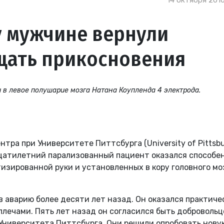
14 октября 2016
 мужчине вернули
щать прикосновения
 в левое полушарие мозга Натана Коупленда 4 электрода.
тра при Университете Питтсбурга (University of Pittsb
идцатилетний парализованный пациент оказался способе
зированной руки и установленных в кору головного мо
в аварию более десяти лет назад. Он оказался практиче
плечами. Пять лет назад он согласился быть добровольц
Университета Питтсбурга. Они решили опробовать нову