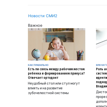
Новости СМИ2
Важное
КАК ПРАВИЛЬНО
ВРАЧИ Г
Есть ли связь между рабочим местом
Роль а
ребенка и формированием прикуса?
систем
Отвечает ортодонт
иденти
подход
Неудобный стол или стул могут
Владим
влиять и на развитие
Дистоп
зубочелюстной системы
прорез
допол
идент