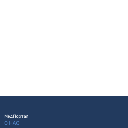
МедПортал
О НАС