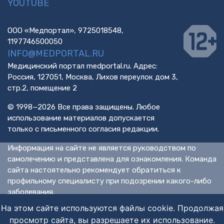
YOUTUBE
ООО «Медпортал», 9725018548,
1197746500050
INFO@MEDPORTAL.RU
Медицинский портал medportal.ru. Адрес:
Россия, 127051, Москва, Лихов переулок дом 3,
стр.2, помещение 2
© 1998—2026 Все права защищены. Любое
использование материалов допускается
только с письменного согласия редакции.
Информация на сайте не является руководством по
самолечению и представлена для ознакомления. Команда
сайта настоятельно рекомендует обратиться к
профильному специалисту при подозрении какого-либо
заболевания.
ИМЕЮТСЯ ПРОТИВОПОКАЗАНИЯ. НЕОБХОДИМА
На этом сайте используются файлы cookie. Продолжая
КОНСУЛЬТАЦИЯ СПЕЦИАЛИСТА.
просмотр сайта, вы разрешаете их использование.