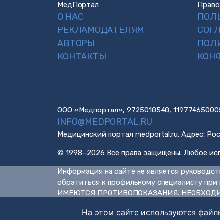
МедПортал
Право
О НАС
ПОЛ
РЕКЛАМОДАТЕЛЯМ
СОГ
АВТОРЫ
ПОЛ
КОНТАКТЫ
КОН
ООО «Медпортал», 9725018548, 11977465000
INFO@MEDPORTAL.RU
Медицинский портал medportal.ru. Адрес: Рос
© 1998—2026 Все права защищены. Любое исп
Информация на сайте не является руководст
обратиться к профильному специалисту при 
ИМЕЮТСЯ ПРОТИВОПОКАЗАНИЯ. НЕОБХОДИ
На этом сайте используются файл