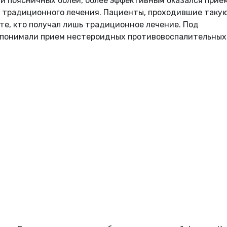
и поясничных болей, более эффективным оказался прие
 традиционного лечения. Пациенты, проходившие таку
 те, кто получал лишь традиционное лечение. Под
понимали прием нестероидных противовоспалительных