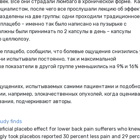
век. Все они страдали люмбаго в хронической форме. 
циалистом, после чего все прослушали лекцию об эффек
разделены на две группы: одни проходили традиционное
 плацебо – именно так было написано на пузырьке с
олжны были принимать по 2 капсулы в день – капсулы
 целлюлозу.
е плацебо, сообщили, что болевые ощущения снизились 
 они испытывали постоянно, так и максимальной
 показатели в другой группе уменьшились на 9% и 16%
 ощущениях, испытываемых самими пациентами и подобно
ии, например, злокачественных опухолей, когда оценив
вания, подчеркивают авторы.
tudy finds
eficial placebo effect for lower back pain sufferers who kne
ngly took placebos reported 30 percent less pain and 29 per