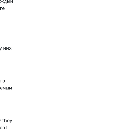
Каждый
те
у них
го
аемым
w they
cent