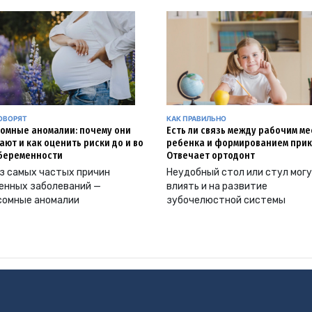
ОВОРЯТ
КАК ПРАВИЛЬНО
омные аномалии: почему они
Есть ли связь между рабочим м
ают и как оценить риски до и во
ребенка и формированием прик
беременности
Отвечает ортодонт
з самых частых причин
Неудобный стол или стул мог
енных заболеваний —
влиять и на развитие
сомные аномалии
зубочелюстной системы