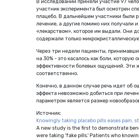
В исследовании приняли участие 97 чело
участник эксперимента был осмотрен спе
плацебо. В дальнейшем участники были 
лечение, а другие помимо них получали и
«лекарством», которое им выдали. Они д
содержали только микрокристаллическую
Через три недели пациенты, принимавши
на 30% - это касалось как боли, которую
эффективности болевых ощущений. Эти же
соответственно.
Конечно, в данном случае речь идет об
эффекта невозможно добиться при лечен
параметром является размер новообразо
Источник:
Knowingly taking placebo pills eases pain, s
A new study is the first to demonstrate ben
were taking 'fake pills.' Patients who knowi