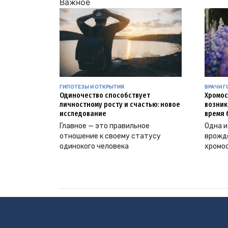
Важное
ГИПОТЕЗЫ И ОТКРЫТИЯ
ВРАЧИ Г
Одиночество способствует
Хромос
личностному росту и счастью: новое
возник
исследование
время 
Главное — это правильное
Одна и
отношение к своему статусу
врожд
одинокого человека
хромо