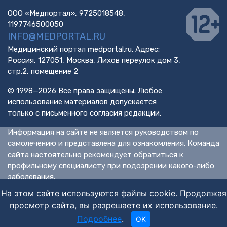
ООО «Медпортал», 9725018548,
1197746500050
INFO@MEDPORTAL.RU
Медицинский портал medportal.ru. Адрес:
Россия, 127051, Москва, Лихов переулок дом 3,
стр.2, помещение 2
© 1998—2026 Все права защищены. Любое
использование материалов допускается
только с письменного согласия редакции.
Информация на сайте не является руководством по
самолечению и представлена для ознакомления. Команда
сайта настоятельно рекомендует обратиться к
профильному специалисту при подозрении какого-либо
заболевания.
ИМЕЮТСЯ ПРОТИВОПОКАЗАНИЯ. НЕОБХОДИМА
На этом сайте используются файлы cookie. Продолжая
КОНСУЛЬТАЦИЯ СПЕЦИАЛИСТА.
просмотр сайта, вы разрешаете их использование.
Подробнее
.
OK